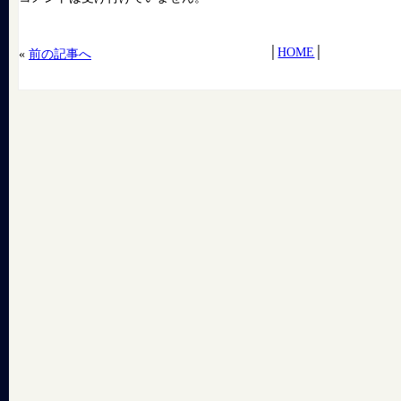
│
HOME
│
«
前の記事へ