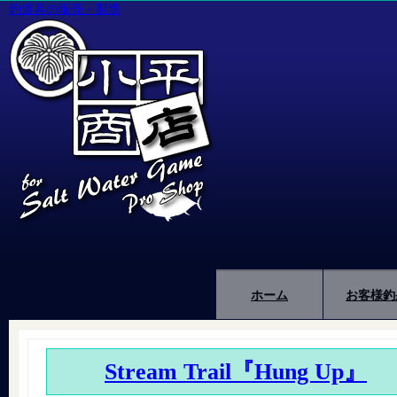
釣道具の販売・製造
ホーム
お客様釣
Stream Trail『Hung Up』