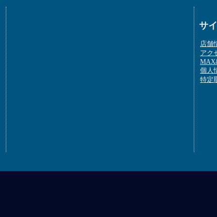
サ
店舗
アク
MAX&
個人
特定