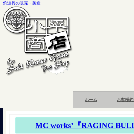
釣道具の販売・製造
ホーム
お客様釣
MC works’『RAGING BU