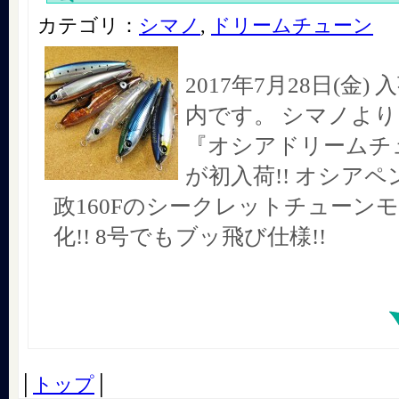
カテゴリ：
シマノ
,
ドリームチューン
2017年7月28日(金
内です。 シマノより
『オシアドリームチュ
が初入荷!! オシア
政160Fのシークレットチューン
化!! 8号でもブッ飛び仕様!!
│
トップ
│