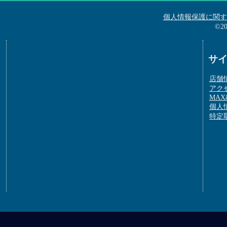
個人情報保護に関す
©2
サ
店舗
アク
MAX&
個人
特定