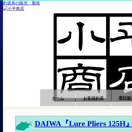
釣道具の販売・製造
ホーム
お客様釣果
委託販
DAIWA『Lure Pliers 125H