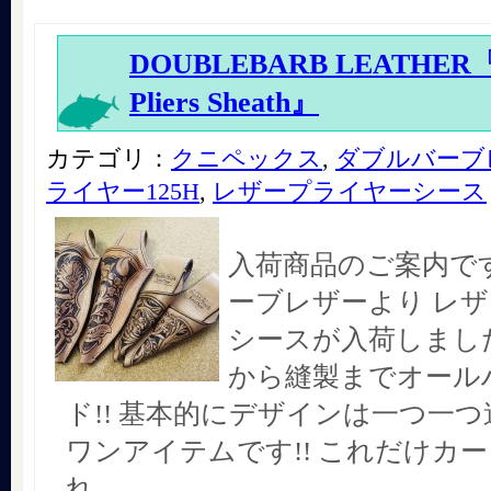
DOUBLEBARB LEATHER『L
Pliers Sheath』
カテゴリ：
クニペックス
,
ダブルバーブ
ライヤー125H
,
レザープライヤーシース
入荷商品のご案内で
ーブレザーより レ
シースが入荷しました
から縫製までオール
ド!! 基本的にデザインは一つ一
ワンアイテムです!! これだけカ
れ