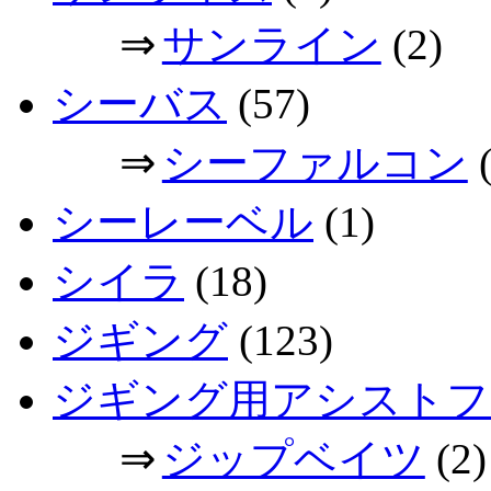
⇒
サンライン
(2)
シーバス
(57)
⇒
シーファルコン
(
シーレーベル
(1)
シイラ
(18)
ジギング
(123)
ジギング用アシストフ
⇒
ジップベイツ
(2)