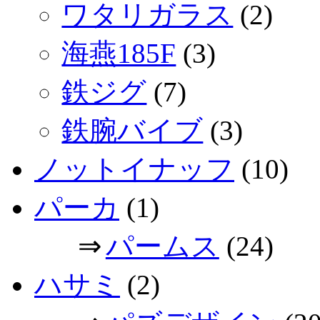
ワタリガラス
(2)
海燕185F
(3)
鉄ジグ
(7)
鉄腕バイブ
(3)
ノットイナッフ
(10)
パーカ
(1)
⇒
パームス
(24)
ハサミ
(2)