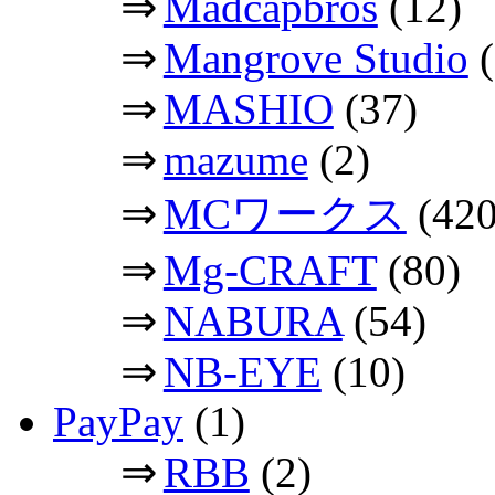
⇒
Madcapbros
(12)
⇒
Mangrove Studio
(
⇒
MASHIO
(37)
⇒
mazume
(2)
⇒
MCワークス
(420
⇒
Mg-CRAFT
(80)
⇒
NABURA
(54)
⇒
NB-EYE
(10)
PayPay
(1)
⇒
RBB
(2)