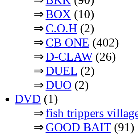
⇒
BOX
(10)
⇒
C.O.H
(2)
⇒
CB ONE
(402)
⇒
D-CLAW
(26)
⇒
DUEL
(2)
⇒
DUO
(2)
DVD
(1)
⇒
fish trippers vil
⇒
GOOD BAIT
(91)