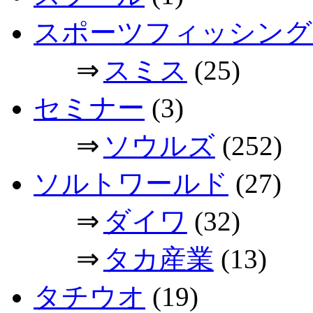
スポーツフィッシング
⇒
スミス
(25)
セミナー
(3)
⇒
ソウルズ
(252)
ソルトワールド
(27)
⇒
ダイワ
(32)
⇒
タカ産業
(13)
タチウオ
(19)