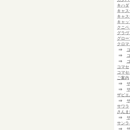
キハダ
キャス
キャス
キャッ
クニペ
グラヴ
グロー
クロマ
⇒
⇒
⇒
コマセ
コマセ
ご案内
⇒
⇒
ザビエ
⇒
サワラ
さんま
⇒
サンラ
⇒