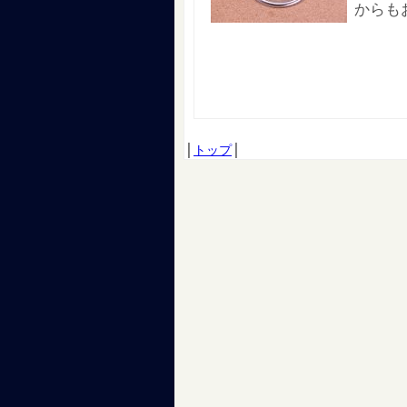
からも
│
トップ
│