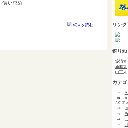
お買い求め
リンク
続きを読む...
釣り船
鈴清丸
新勝丸
山正丸
カテゴ
⇒
A
⇒
A
ASUR
⇒
B
⇒
B
⇒
C
⇒
C