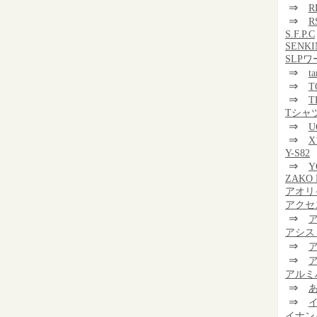
⇒
R
⇒
R
S.F.P.C
SENKI
SLP
⇒
t
⇒
T
⇒
T
Tシャ
⇒
U
⇒
Y-S82
⇒
Y
ZAKO 
アオリ
アクセ
⇒
アシス
⇒
⇒
アルミ
⇒
⇒
イナン