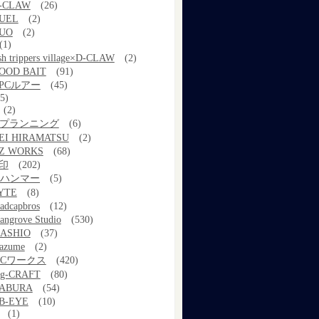
-CLAW
(26)
UEL
(2)
UO
(2)
(1)
ish trippers village×D-CLAW
(2)
OOD BAIT
(91)
PCルアー
(45)
5)
(2)
kプランニング
(6)
EI HIRAMATSU
(2)
Z WORKS
(68)
印
(202)
ルハンマー
(5)
YTE
(8)
adcapbros
(12)
angrove Studio
(530)
ASHIO
(37)
azume
(2)
MCワークス
(420)
g-CRAFT
(80)
ABURA
(54)
B-EYE
(10)
(1)