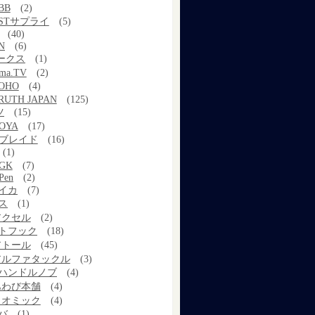
BB
(2)
STサプライ
(5)
(40)
N
(6)
ワークス
(1)
ama.TV
(2)
OHO
(4)
RUTH JAPAN
(125)
ツ
(15)
OYA
(17)
Xブレイド
(16)
(1)
GK
(7)
Pen
(2)
イカ
(7)
ス
(1)
アクセル
(2)
トフック
(18)
アトール
(45)
アルファタックル
(3)
ハンドルノブ
(4)
あわび本舗
(4)
イオミック
(4)
バ
(1)