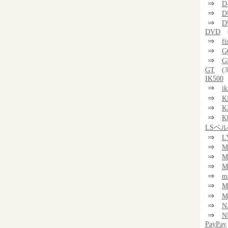
⇒
D
⇒
D
⇒
D
DVD
⇒
f
⇒
G
⇒
G
GT
(3
IK500
⇒
i
⇒
K
⇒
K
⇒
K
LSベ
⇒
L
⇒
M
⇒
M
⇒
M
⇒
m
⇒
⇒
M
⇒
N
⇒
N
PayPay