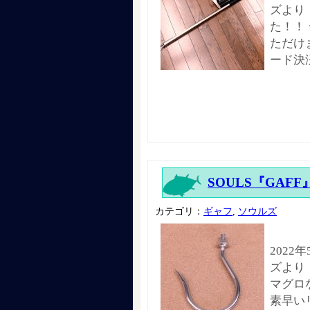
ズより
た！！
ただけ
ード決
SOULS『GAFF
カテゴリ：
ギャフ
,
ソウルズ
2022
ズより
マグロ
素早い