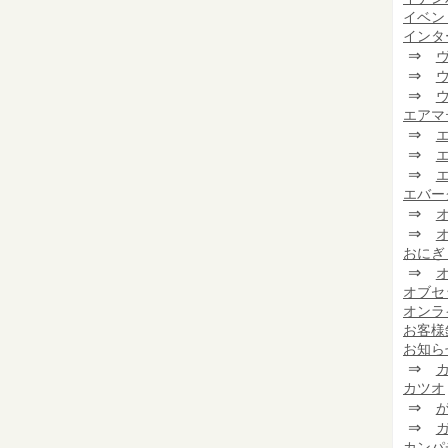
イベン
インタ
⇒
⇒
⇒
エアマ
⇒
⇒
⇒
エバー
⇒
⇒
おにぎ
⇒
オブセ
オンラ
お客様
お知ら
⇒
カツオ
⇒
⇒
カンパ