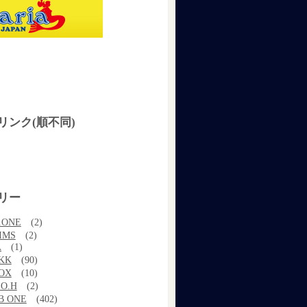
リンク(順不同)
リー
.ONE
(2)
IMS
(2)
A
(1)
KK
(90)
OX
(10)
.O.H
(2)
B ONE
(402)