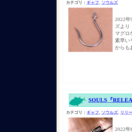
カテゴリ：
ギャフ
,
ソウルズ
2022
ズより
マグロ
素早い
からも
SOULS『RELE
カテゴリ：
ギャフ
,
ソウルズ
,
リリ
2022