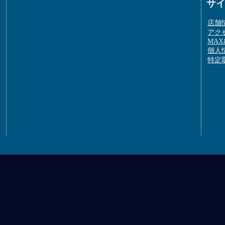
サ
店舗
アク
MAX&
個人
特定