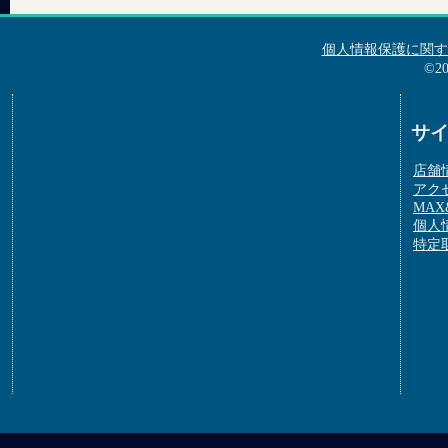
個人情報保護に関す
©2
サ
店舗
アク
MAX&
個人
特定