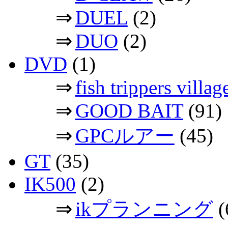
⇒
DUEL
(2)
⇒
DUO
(2)
DVD
(1)
⇒
fish trippers vil
⇒
GOOD BAIT
(91)
⇒
GPCルアー
(45)
GT
(35)
IK500
(2)
⇒
ikプランニング
(