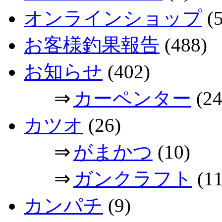
オンラインショップ
(5
お客様釣果報告
(488)
お知らせ
(402)
⇒
カーペンター
(24
カツオ
(26)
⇒
がまかつ
(10)
⇒
ガンクラフト
(11
カンパチ
(9)