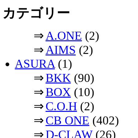
カテゴリー
⇒
A.ONE
(2)
⇒
AIMS
(2)
ASURA
(1)
⇒
BKK
(90)
⇒
BOX
(10)
⇒
C.O.H
(2)
⇒
CB ONE
(402)
⇒
D-CLAW
(26)