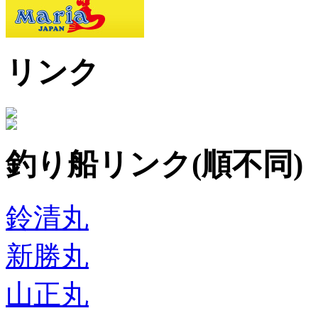
リンク
釣り船リンク(順不同)
鈴清丸
新勝丸
山正丸