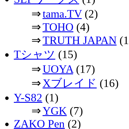
⇒
tama.TV
(2)
⇒
TOHO
(4)
⇒
TRUTH JAPAN
(1
Tシャツ
(15)
⇒
UOYA
(17)
⇒
Xブレイド
(16)
Y-S82
(1)
⇒
YGK
(7)
ZAKO Pen
(2)