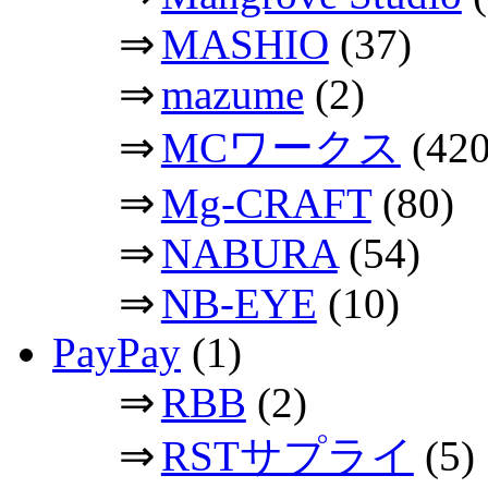
⇒
MASHIO
(37)
⇒
mazume
(2)
⇒
MCワークス
(420
⇒
Mg-CRAFT
(80)
⇒
NABURA
(54)
⇒
NB-EYE
(10)
PayPay
(1)
⇒
RBB
(2)
⇒
RSTサプライ
(5)