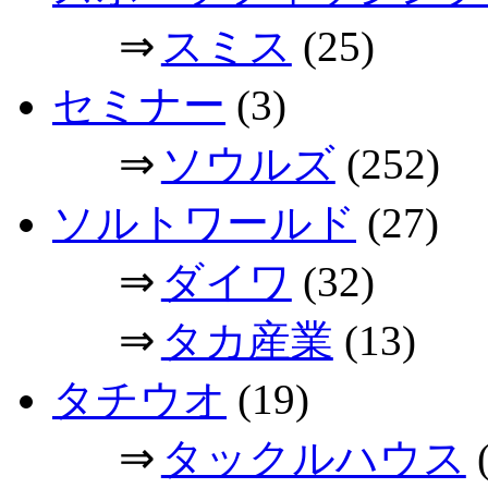
⇒
スミス
(25)
セミナー
(3)
⇒
ソウルズ
(252)
ソルトワールド
(27)
⇒
ダイワ
(32)
⇒
タカ産業
(13)
タチウオ
(19)
⇒
タックルハウス
(