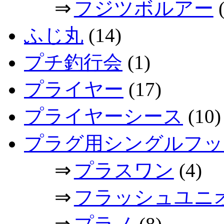
⇒
フジツボルアー
(
ふじ丸
(14)
プチ釣行会
(1)
プライヤー
(17)
プライヤーシース
(10)
プラグ用シングルフッ
⇒
プラスワン
(4)
⇒
フラッシュユニ
⇒