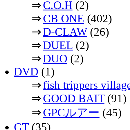
⇒
C.O.H
(2)
⇒
CB ONE
(402)
⇒
D-CLAW
(26)
⇒
DUEL
(2)
⇒
DUO
(2)
DVD
(1)
⇒
fish trippers vil
⇒
GOOD BAIT
(91)
⇒
GPCルアー
(45)
GT
(35)