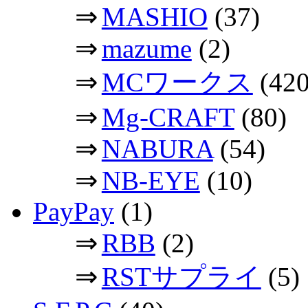
⇒
MASHIO
(37)
⇒
mazume
(2)
⇒
MCワークス
(420
⇒
Mg-CRAFT
(80)
⇒
NABURA
(54)
⇒
NB-EYE
(10)
PayPay
(1)
⇒
RBB
(2)
⇒
RSTサプライ
(5)