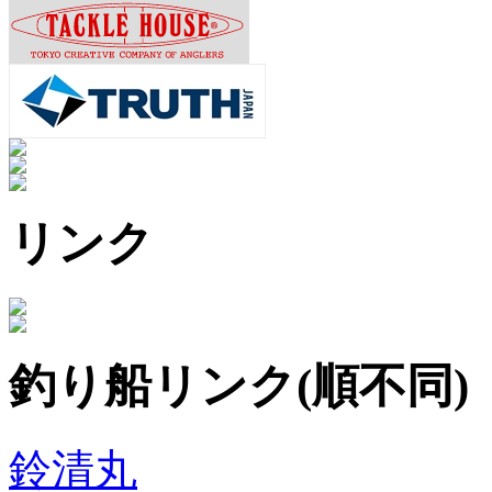
リンク
釣り船リンク(順不同)
鈴清丸