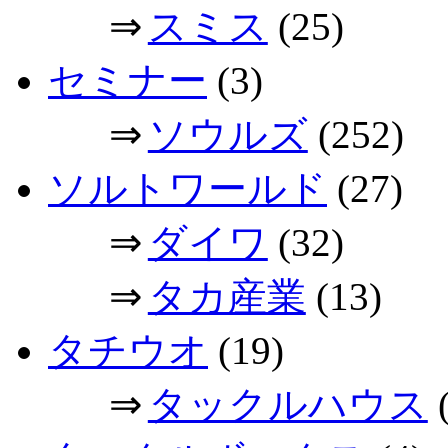
⇒
スミス
(25)
セミナー
(3)
⇒
ソウルズ
(252)
ソルトワールド
(27)
⇒
ダイワ
(32)
⇒
タカ産業
(13)
タチウオ
(19)
⇒
タックルハウス
(