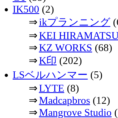
IK500
(2)
⇒
ikプランニング
(
⇒
KEI HIRAMATS
⇒
KZ WORKS
(68)
⇒
K印
(202)
LSベルハンマー
(5)
⇒
LYTE
(8)
⇒
Madcapbros
(12)
⇒
Mangrove Studio
(