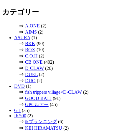
カテゴリー
⇒
A.ONE
(2)
⇒
AIMS
(2)
ASURA
(1)
⇒
BKK
(90)
⇒
BOX
(10)
⇒
C.O.H
(2)
⇒
CB ONE
(402)
⇒
D-CLAW
(26)
⇒
DUEL
(2)
⇒
DUO
(2)
DVD
(1)
⇒
fish trippers village×D-CLAW
(2)
⇒
GOOD BAIT
(91)
⇒
GPCルアー
(45)
GT
(35)
IK500
(2)
⇒
ikプランニング
(6)
⇒
KEI HIRAMATSU
(2)