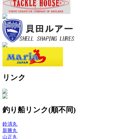
リンク
釣り船リンク(順不同)
鈴清丸
新勝丸
山正丸