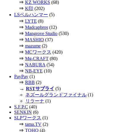
⇒
KZ WORKS
(68)
⇒
K印
(202)
LSベルハンマー
(5)
⇒
LYTE
(8)
⇒
Madcapbros
(12)
⇒
Mangrove Studio
(530)
⇒
MASHIO
(37)
⇒
mazume
(2)
⇒
MCワークス
(420)
⇒
Mg-CRAFT
(80)
⇒
NABURA
(54)
⇒
NB-EYE
(10)
PayPay
(1)
⇒
RBB
(2)
→
RSTサプライ
(5)
ネズールグランドファイナル
(1)
リラーナ
(1)
S.F.P.C
(40)
SENKIN
(6)
SLPワークス
(1)
⇒
tama.TV
(2)
⇒
TOHO
(4)