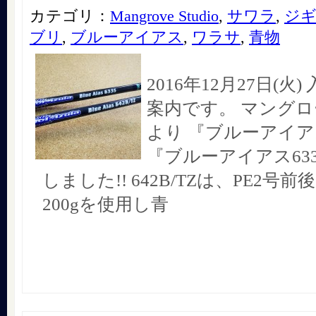
カテゴリ：
Mangrove Studio
,
サワラ
,
ジ
ブリ
,
ブルーアイアス
,
ワラサ
,
青物
2016年12月27日(火
案内です。 マング
より 『ブルーアイアス
『ブルーアイアス63
しました!! 642B/TZは、PE2号前
200gを使用し青