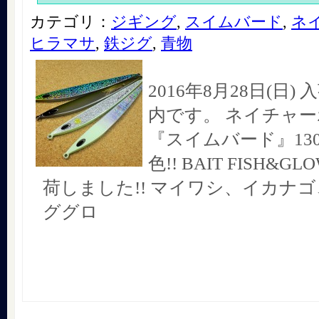
カテゴリ：
ジギング
,
スイムバード
,
ネ
ヒラマサ
,
鉄ジグ
,
青物
2016年8月28日(日
内です。 ネイチャ
『スイムバード』130g
色!! BAIT FISH&
荷しました!! マイワシ、イカナ
ググロ