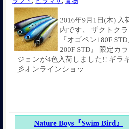
ラフト
,
ヒラマサ
,
青物
2016年9月1日(木)
内です。 ザクトク
『オゴペン180F S
200F STD』 限定カ
ジョンが4色入荷しました!! ギラギ
彡オンラインショッ
Nature Boys『Swim Bird』