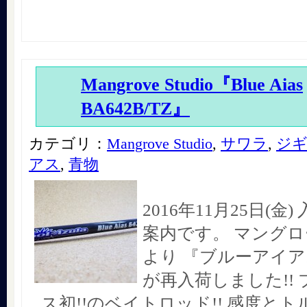
Mangrove Studio『Blue Aias
BA642B/TZ』
カテゴリ：
Mangrove Studio
,
サワラ
,
ジ
アス
,
青物
2016年11月25日(金
案内です。 マング
より 『ブルーアイアス
が再入荷しました!!
ス初!!のベイトロッド!! 感度と