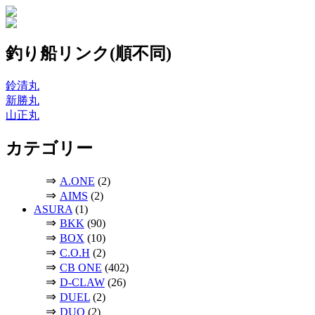
釣り船リンク(順不同)
鈴清丸
新勝丸
山正丸
カテゴリー
⇒
A.ONE
(2)
⇒
AIMS
(2)
ASURA
(1)
⇒
BKK
(90)
⇒
BOX
(10)
⇒
C.O.H
(2)
⇒
CB ONE
(402)
⇒
D-CLAW
(26)
⇒
DUEL
(2)
⇒
DUO
(2)