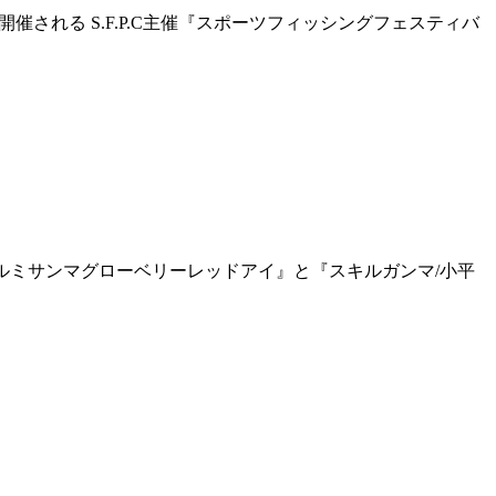
にて開催される S.F.P.C主催『スポーツフィッシングフェスティバ
 アルミサンマグローベリーレッドアイ』と『スキルガンマ/小平