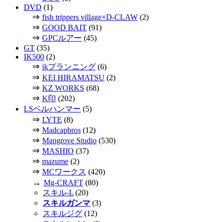
DVD
(1)
⇒
fish trippers village×D-CLAW
(2)
⇒
GOOD BAIT
(91)
⇒
GPCルアー
(45)
GT
(35)
IK500
(2)
⇒
ikプランニング
(6)
⇒
KEI HIRAMATSU
(2)
⇒
KZ WORKS
(68)
⇒
K印
(202)
LSベルハンマー
(5)
⇒
LYTE
(8)
⇒
Madcapbros
(12)
⇒
Mangrove Studio
(530)
⇒
MASHIO
(37)
⇒
mazume
(2)
⇒
MCワークス
(420)
→
Mg-CRAFT
(80)
スキル-L
(20)
スキルガンマ
(3)
スキルジグ
(12)