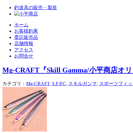
釣道具の販売・製造
ホーム
お客様釣果
委託販売品
店舗情報
アクセス
お問合せ
Mg-CRAFT『Skill Gamma/小
カテゴリ：
Mg-CRAFT
,
S.F.P.C
,
スキルガンマ
,
スポーツフィッ