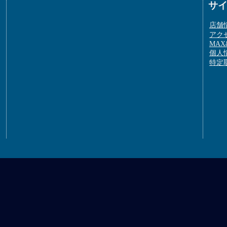
サ
店舗
アク
MAX&
個人
特定