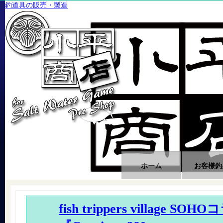
釣道具の販売・製造
ホーム
お客様釣
fish trippers village SOH