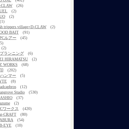
B ONE
(402)
-CLAW
(26)
UEL
(2)
UO
(2)
(1)
ish trippers village×D-CLAW
(2)
OOD BAIT
(91)
PCルアー
(45)
5)
(2)
kプランニング
(6)
EI HIRAMATSU
(2)
Z WORKS
(68)
印
(202)
ルハンマー
(5)
YTE
(8)
adcapbros
(12)
angrove Studio
(530)
ASHIO
(37)
azume
(2)
MCワークス
(420)
g-CRAFT
(80)
ABURA
(54)
B-EYE
(10)