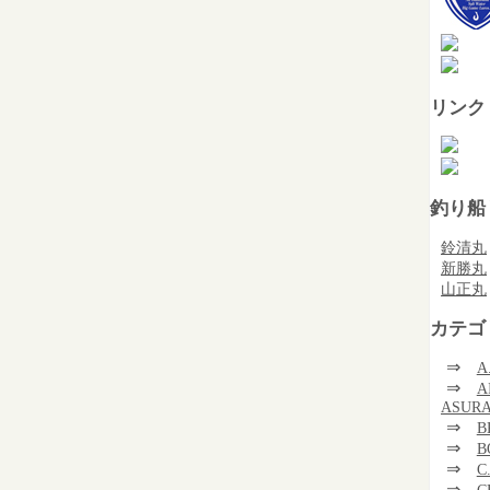
リンク
釣り船
鈴清丸
新勝丸
山正丸
カテゴ
⇒
A
⇒
A
ASUR
⇒
B
⇒
B
⇒
C
⇒