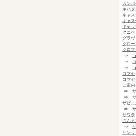
カンパ
キハダ
キャス
キャス
キャッ
クニペ
グラヴ
グロー
クロマ
⇒
⇒
⇒
コマセ
コマセ
ご案内
⇒
⇒
ザビエ
⇒
サワラ
さんま
⇒
サンラ