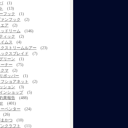
バ
(1)
ト
(13)
ーフック
(1)
ヴァンフック
(2)
ウエア
(2)
ウッドリーム
(146)
ティック
(2)
エイムス
(4)
エクストリームルアー
(23)
エックスブレイド
(7)
グリーン
(1)
オーナー
(75)
オクマ
(2)
りポッパー
(1)
オフショアネット
(2)
ッション
(3)
インショップ
(5)
釣果報告
(488)
せ
(401)
カーペンター
(24)
(26)
がまかつ
(10)
ガンクラフト
(11)