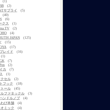
(1)
BB
(2)
STサプライ
(5)
(40)
N
(6)
ワークス
(1)
ama.TV
(2)
OHO
(4)
RUTH JAPAN
(125)
ツ
(15)
OYA
(17)
Xブレイド
(16)
(1)
GK
(7)
Pen
(2)
イカ
(7)
ス
(1)
アクセル
(2)
トフック
(18)
アトール
(45)
アルファタックル
(3)
ハンドルノブ
(4)
あわび本舗
(4)
イオミック
(4)