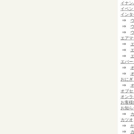
イナン
イベン
インタ
⇒
⇒
⇒
エアマ
⇒
⇒
⇒
エバー
⇒
⇒
おにぎ
⇒
オブセ
オンラ
お客様
お知ら
⇒
カツオ
⇒
⇒