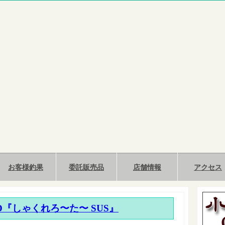
お客様釣果
委託販売品
店舗情報
アクセス
AD『しゃくれろ〜た〜 SUS』