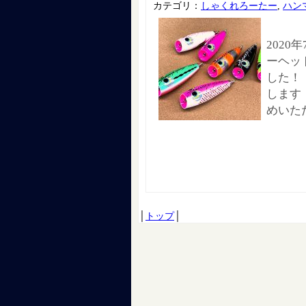
カテゴリ：
しゃくれろーたー
,
ハン
2020
ーヘッ
した！
します
めいた
│
トップ
│