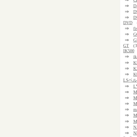
C
⇒
D
⇒
D
⇒
D
DVD
⇒
f
⇒
G
⇒
G
GT
(3
IK500
⇒
i
⇒
K
⇒
K
⇒
K
LSベ
⇒
L
⇒
M
⇒
M
⇒
M
⇒
m
⇒
⇒
M
⇒
N
⇒
N