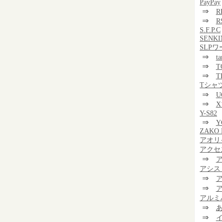
PayPay
⇒
R
⇒
R
S.F.P.C
SENKI
SLP
⇒
t
⇒
T
⇒
T
Tシャ
⇒
U
⇒
Y-S82
⇒
Y
ZAKO 
アオリ
アクセ
⇒
アシス
⇒
⇒
アルミ
⇒
⇒