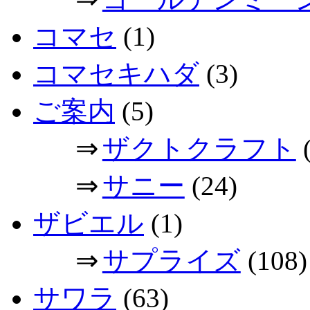
コマセ
(1)
コマセキハダ
(3)
ご案内
(5)
⇒
ザクトクラフト
(
⇒
サニー
(24)
ザビエル
(1)
⇒
サプライズ
(108)
サワラ
(63)