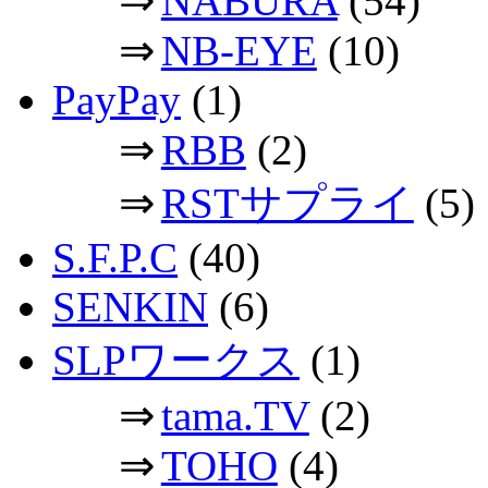
NABURA
(54)
⇒
NB-EYE
(10)
PayPay
(1)
⇒
RBB
(2)
⇒
RSTサプライ
(5)
S.F.P.C
(40)
SENKIN
(6)
SLPワークス
(1)
⇒
tama.TV
(2)
⇒
TOHO
(4)