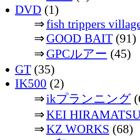
DVD
(1)
⇒
fish trippers vil
⇒
GOOD BAIT
(91)
⇒
GPCルアー
(45)
GT
(35)
IK500
(2)
⇒
ikプランニング
(
⇒
KEI HIRAMATS
⇒
KZ WORKS
(68)