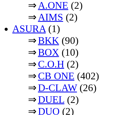
⇒
A.ONE
(2)
⇒
AIMS
(2)
ASURA
(1)
⇒
BKK
(90)
⇒
BOX
(10)
⇒
C.O.H
(2)
⇒
CB ONE
(402)
⇒
D-CLAW
(26)
⇒
DUEL
(2)
⇒
DUO
(2)