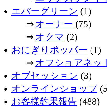
エバーグリーン
(1)
⇒
オーナー
(75)
⇒
オクマ
(2)
おにぎりポッパー
(1)
⇒
オフショアネッ
オブセッション
(3)
オンラインショップ
(5
お客様釣果報告
(488)