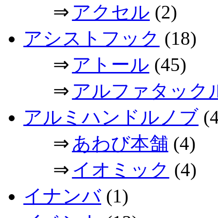
⇒
アクセル
(2)
アシストフック
(18)
⇒
アトール
(45)
⇒
アルファタック
アルミハンドルノブ
(4
⇒
あわび本舗
(4)
⇒
イオミック
(4)
イナンバ
(1)