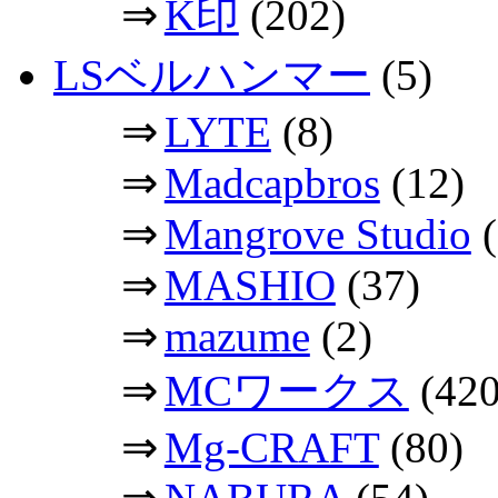
⇒
K印
(202)
LSベルハンマー
(5)
⇒
LYTE
(8)
⇒
Madcapbros
(12)
⇒
Mangrove Studio
(
⇒
MASHIO
(37)
⇒
mazume
(2)
⇒
MCワークス
(420
⇒
Mg-CRAFT
(80)
⇒