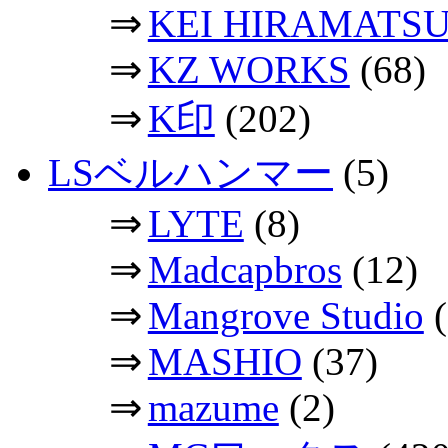
⇒
KEI HIRAMATS
⇒
KZ WORKS
(68)
⇒
K印
(202)
LSベルハンマー
(5)
⇒
LYTE
(8)
⇒
Madcapbros
(12)
⇒
Mangrove Studio
(
⇒
MASHIO
(37)
⇒
mazume
(2)