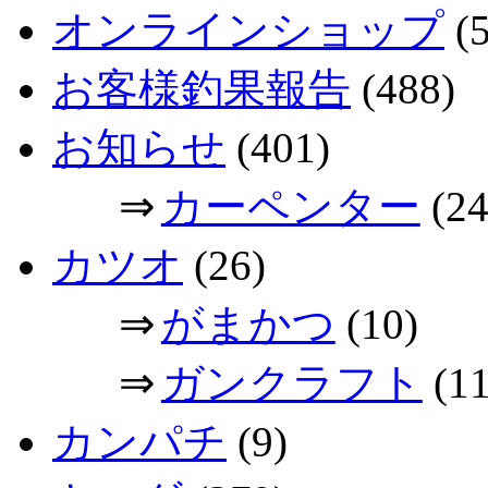
オンラインショップ
(5
お客様釣果報告
(488)
お知らせ
(401)
⇒
カーペンター
(24
カツオ
(26)
⇒
がまかつ
(10)
⇒
ガンクラフト
(11
カンパチ
(9)