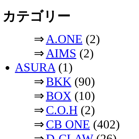
カテゴリー
⇒
A.ONE
(2)
⇒
AIMS
(2)
ASURA
(1)
⇒
BKK
(90)
⇒
BOX
(10)
⇒
C.O.H
(2)
⇒
CB ONE
(402)
⇒
D-CLAW
(26)