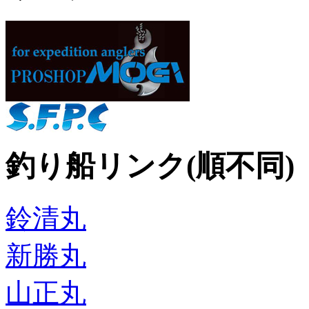
釣り船リンク(順不同)
鈴清丸
新勝丸
山正丸