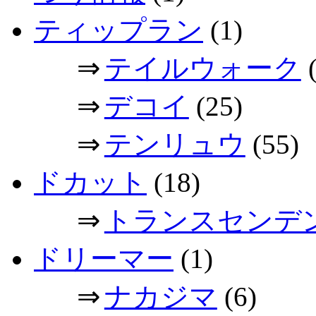
ティップラン
(1)
⇒
テイルウォーク
(
⇒
デコイ
(25)
⇒
テンリュウ
(55)
ドカット
(18)
⇒
トランスセンデ
ドリーマー
(1)
⇒
ナカジマ
(6)