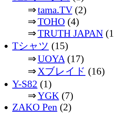
⇒
tama.TV
(2)
⇒
TOHO
(4)
⇒
TRUTH JAPAN
(1
Tシャツ
(15)
⇒
UOYA
(17)
⇒
Xブレイド
(16)
Y-S82
(1)
⇒
YGK
(7)
ZAKO Pen
(2)