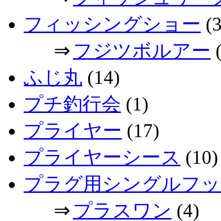
フィッシングショー
(3
⇒
フジツボルアー
(
ふじ丸
(14)
プチ釣行会
(1)
プライヤー
(17)
プライヤーシース
(10)
プラグ用シングルフッ
⇒
プラスワン
(4)