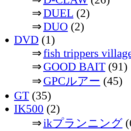
⇒
DUEL
(2)
⇒
DUO
(2)
DVD
(1)
⇒
fish trippers vil
⇒
GOOD BAIT
(91)
⇒
GPCルアー
(45)
GT
(35)
IK500
(2)
⇒
ikプランニング
(