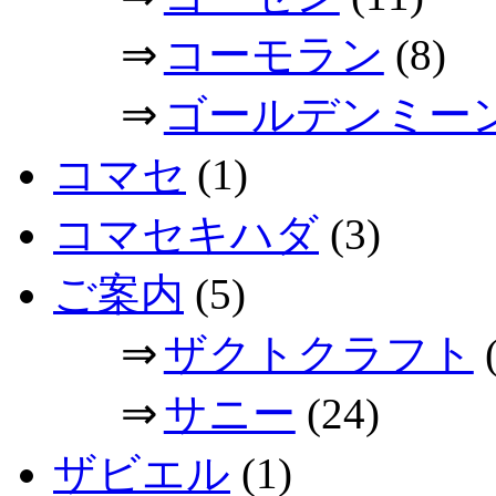
⇒
コーモラン
(8)
⇒
ゴールデンミー
コマセ
(1)
コマセキハダ
(3)
ご案内
(5)
⇒
ザクトクラフト
(
⇒
サニー
(24)
ザビエル
(1)