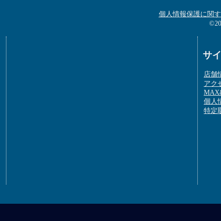
個人情報保護に関す
©2
サ
店舗
アク
MAX&
個人
特定