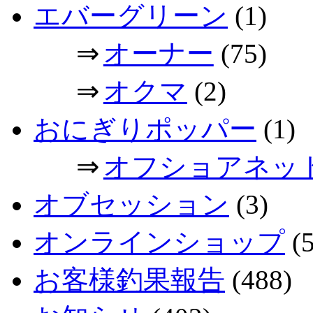
エバーグリーン
(1)
⇒
オーナー
(75)
⇒
オクマ
(2)
おにぎりポッパー
(1)
⇒
オフショアネッ
オブセッション
(3)
オンラインショップ
(5
お客様釣果報告
(488)