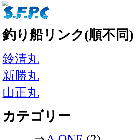
釣り船リンク(順不同)
鈴清丸
新勝丸
山正丸
カテゴリー
⇒
A.ONE
(2)