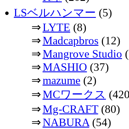
LSベルハンマー
(5)
⇒
LYTE
(8)
⇒
Madcapbros
(12)
⇒
Mangrove Studio
(
⇒
MASHIO
(37)
⇒
mazume
(2)
⇒
MCワークス
(420
⇒
Mg-CRAFT
(80)
⇒
NABURA
(54)