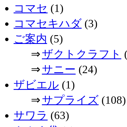
コマセ
(1)
コマセキハダ
(3)
ご案内
(5)
⇒
ザクトクラフト
(
⇒
サニー
(24)
ザビエル
(1)
⇒
サプライズ
(108)
サワラ
(63)