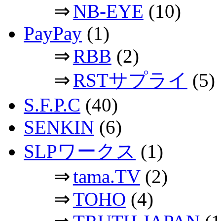
⇒
NB-EYE
(10)
PayPay
(1)
⇒
RBB
(2)
⇒
RSTサプライ
(5)
S.F.P.C
(40)
SENKIN
(6)
SLPワークス
(1)
⇒
tama.TV
(2)
⇒
TOHO
(4)