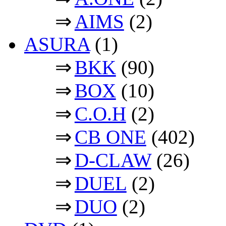
⇒
AIMS
(2)
ASURA
(1)
⇒
BKK
(90)
⇒
BOX
(10)
⇒
C.O.H
(2)
⇒
CB ONE
(402)
⇒
D-CLAW
(26)
⇒
DUEL
(2)
⇒
DUO
(2)