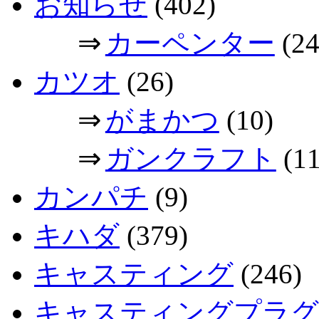
お知らせ
(402)
⇒
カーペンター
(24
カツオ
(26)
⇒
がまかつ
(10)
⇒
ガンクラフト
(11
カンパチ
(9)
キハダ
(379)
キャスティング
(246)
キャスティングプラグ