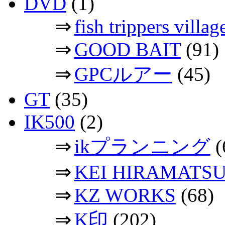
DVD
(1)
⇒
fish trippers vil
⇒
GOOD BAIT
(91)
⇒
GPCルアー
(45)
GT
(35)
IK500
(2)
⇒
ikプランニング
(
⇒
KEI HIRAMATS
⇒
KZ WORKS
(68)
⇒
K印
(202)