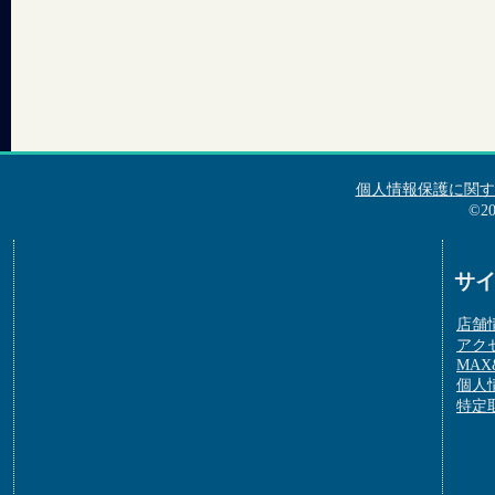
個人情報保護に関す
©2
サ
店舗
アク
MAX&
個人
特定