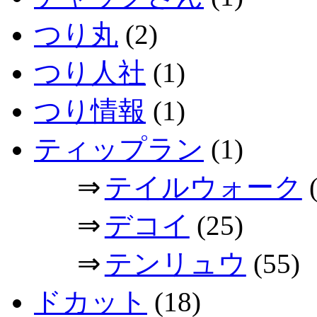
つり丸
(2)
つり人社
(1)
つり情報
(1)
ティップラン
(1)
⇒
テイルウォーク
(
⇒
デコイ
(25)
⇒
テンリュウ
(55)
ドカット
(18)