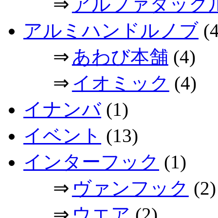
⇒
アルファタック
アルミハンドルノブ
(4
⇒
あわび本舗
(4)
⇒
イオミック
(4)
イナンバ
(1)
イベント
(13)
インターフック
(1)
⇒
ヴァンフック
(2)
⇒
ウエア
(2)