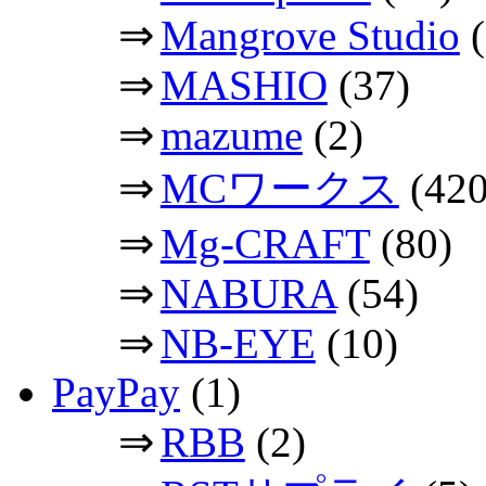
⇒
Mangrove Studio
(
⇒
MASHIO
(37)
⇒
mazume
(2)
⇒
MCワークス
(420
⇒
Mg-CRAFT
(80)
⇒
NABURA
(54)
⇒
NB-EYE
(10)
PayPay
(1)
⇒
RBB
(2)