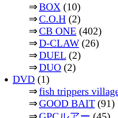
⇒
BOX
(10)
⇒
C.O.H
(2)
⇒
CB ONE
(402)
⇒
D-CLAW
(26)
⇒
DUEL
(2)
⇒
DUO
(2)
DVD
(1)
⇒
fish trippers vil
⇒
GOOD BAIT
(91)
⇒
GPCルアー
(45)