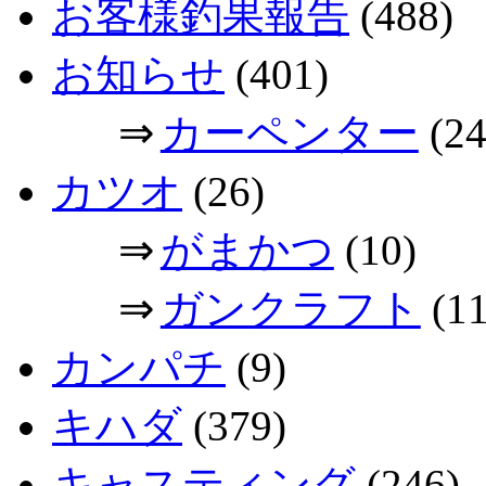
お客様釣果報告
(488)
お知らせ
(401)
⇒
カーペンター
(24
カツオ
(26)
⇒
がまかつ
(10)
⇒
ガンクラフト
(11
カンパチ
(9)
キハダ
(379)
キャスティング
(246)