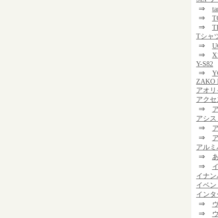
⇒
t
⇒
T
⇒
T
Tシャ
⇒
U
⇒
Y-S82
⇒
Y
ZAKO 
アオリ
アクセ
⇒
アシス
⇒
⇒
アルミ
⇒
⇒
イナン
イベン
インタ
⇒
⇒