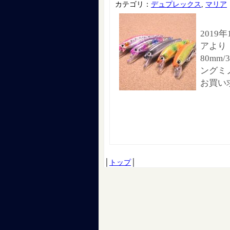
カテゴリ：
デュプレックス
,
マリア
2019
アより
80mm
ングミ
お買い
│
トップ
│