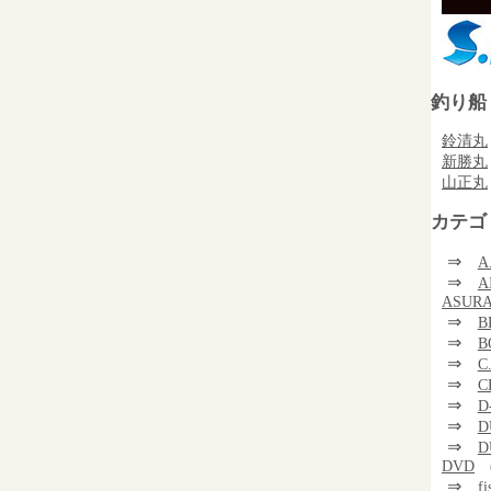
釣り船
鈴清丸
新勝丸
山正丸
カテゴ
⇒
A
⇒
A
ASUR
⇒
B
⇒
B
⇒
C
⇒
C
⇒
D
⇒
D
⇒
D
DVD
⇒
f