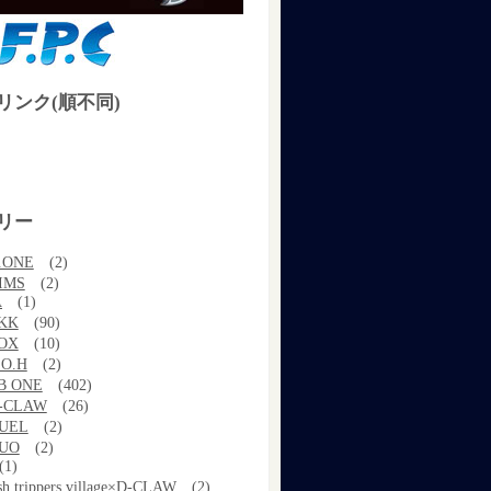
リンク(順不同)
リー
.ONE
(2)
IMS
(2)
A
(1)
KK
(90)
OX
(10)
.O.H
(2)
B ONE
(402)
-CLAW
(26)
UEL
(2)
UO
(2)
(1)
ish trippers village×D-CLAW
(2)