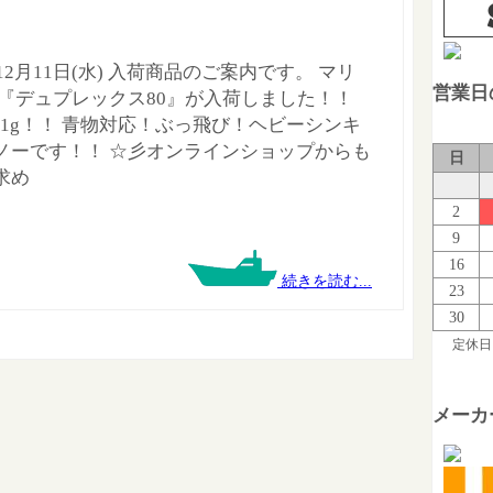
年12月11日(水) 入荷商品のご案内です。 マリ
営業日
 『デュプレックス80』が入荷しました！！
/31g！！ 青物対応！ぶっ飛び！ヘビーシンキ
ノーです！！ ☆彡オンラインショップからも
日
求め
2
9
16
続きを読む...
23
30
定休日
メーカ