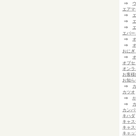
⇒
エアマ
⇒
⇒
⇒
エバー
⇒
⇒
おにぎ
⇒
オブセ
オンラ
お客様
お知ら
⇒
カツオ
⇒
⇒
カンパ
キハダ
キャス
キャス
キャッ