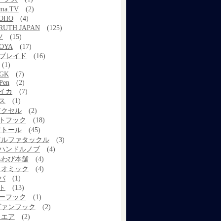
ama.TV
(2)
OHO
(4)
RUTH JAPAN
(125)
ツ
(15)
OYA
(17)
Xブレイド
(16)
(1)
GK
(7)
Pen
(2)
イカ
(7)
ス
(1)
アクセル
(2)
トフック
(18)
アトール
(45)
アルファタックル
(3)
ハンドルノブ
(4)
あわび本舗
(4)
イオミック
(4)
バ
(1)
ト
(13)
ーフック
(1)
ヴァンフック
(2)
ウエア
(2)