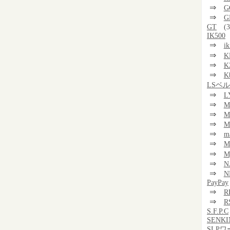
⇒
G
⇒
G
GT
(3
IK500
⇒
i
⇒
K
⇒
K
⇒
K
LSベ
⇒
L
⇒
M
⇒
M
⇒
M
⇒
m
⇒
⇒
M
⇒
N
⇒
N
PayPay
⇒
R
⇒
R
S.F.P.C
SENKI
SLP