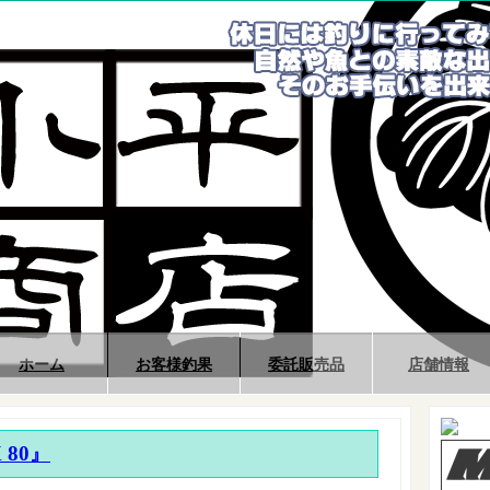
ホーム
お客様釣果
委託販売品
店舗情報
 80』