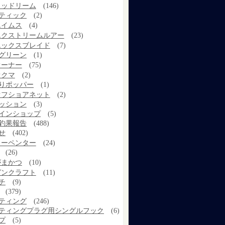
ウッドリーム
(146)
ティック
(2)
エイムス
(4)
エクストリームルアー
(23)
エックスブレイド
(7)
グリーン
(1)
オーナー
(75)
オクマ
(2)
りポッパー
(1)
オフショアネット
(2)
ッション
(3)
インショップ
(5)
釣果報告
(488)
せ
(402)
カーペンター
(24)
(26)
がまかつ
(10)
ガンクラフト
(11)
チ
(9)
(379)
ティング
(246)
ティングプラグ用シングルフック
(6)
プ
(5)