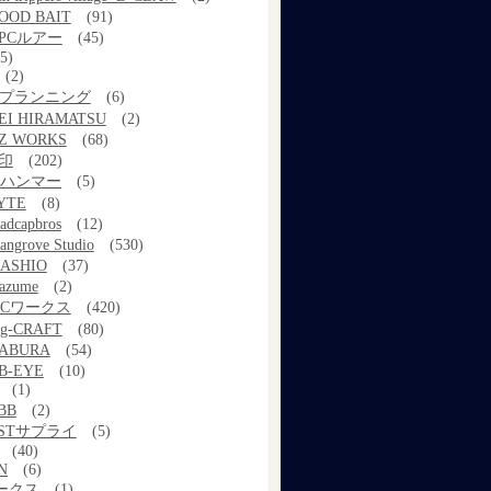
OOD BAIT
(91)
PCルアー
(45)
5)
(2)
kプランニング
(6)
EI HIRAMATSU
(2)
Z WORKS
(68)
印
(202)
ルハンマー
(5)
YTE
(8)
adcapbros
(12)
angrove Studio
(530)
ASHIO
(37)
azume
(2)
MCワークス
(420)
g-CRAFT
(80)
ABURA
(54)
B-EYE
(10)
(1)
BB
(2)
STサプライ
(5)
(40)
N
(6)
ワークス
(1)