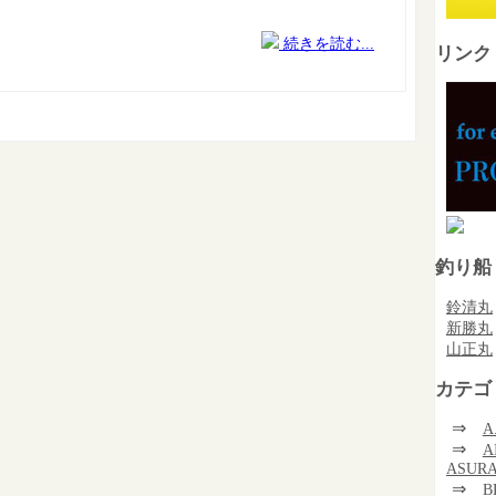
続きを読む...
リンク
釣り船
鈴清丸
新勝丸
山正丸
カテゴ
⇒
A
⇒
A
ASUR
⇒
B