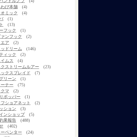
ハンドルノブ
(4)
あわび本舗
(4)
イオミック
(4)
バ
(1)
ト
(13)
ーフック
(1)
ヴァンフック
(2)
ウエア
(2)
ウッドリーム
(146)
ティック
(2)
エイムス
(4)
エクストリームルアー
(23)
エックスブレイド
(7)
グリーン
(1)
オーナー
(75)
オクマ
(2)
りポッパー
(1)
オフショアネット
(2)
ッション
(3)
インショップ
(5)
釣果報告
(488)
せ
(402)
カーペンター
(24)