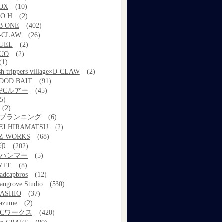
OX
(10)
.O.H
(2)
B ONE
(402)
-CLAW
(26)
UEL
(2)
UO
(2)
(1)
ish trippers village×D-CLAW
(2)
OOD BAIT
(91)
PCルアー
(45)
5)
(2)
kプランニング
(6)
EI HIRAMATSU
(2)
Z WORKS
(68)
印
(202)
ルハンマー
(5)
YTE
(8)
adcapbros
(12)
angrove Studio
(530)
ASHIO
(37)
azume
(2)
MCワークス
(420)