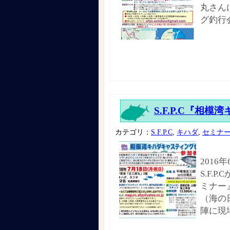
丸さん
グ釣行
S.F.P.C『相
カテゴリ：
S.F.P.C
,
キハダ
,
セミナ
2016
S.F.
ミナー
（海の
陣に現