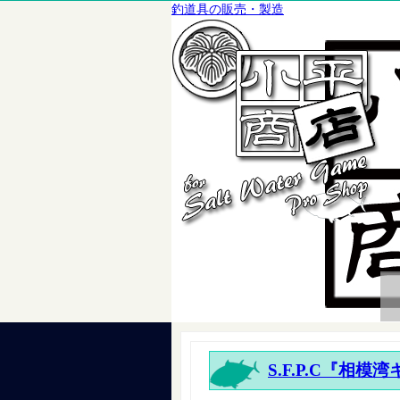
釣道具の販売・製造
S.F.P.C『相