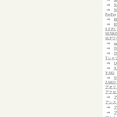
M
⇒
N
⇒
N
PayPay
⇒
R
⇒
R
S.F.P.C
SENKI
SLP
⇒
t
⇒
T
⇒
T
Tシャ
⇒
U
⇒
Y-S82
⇒
Y
ZAKO 
アオリ
アクセ
⇒
アシス
⇒
⇒