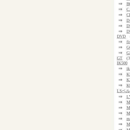
⇒
B
⇒
C
⇒
C
⇒
D
⇒
D
⇒
D
DVD
⇒
f
⇒
G
⇒
G
GT
(3
IK500
⇒
i
⇒
K
⇒
K
⇒
K
LSベ
⇒
L
⇒
M
⇒
M
⇒
M
⇒
m
⇒
⇒