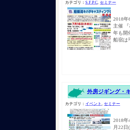
カテゴリ：
S.F.P.C
,
セミナー
2018
主催 
年も開
船宿は
外房ジギング・
カテゴリ：
イベント
,
セミナー
2018
月22