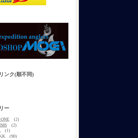
リンク(順不同)
リー
.ONE
(2)
IMS
(2)
A
(1)
KK
(90)