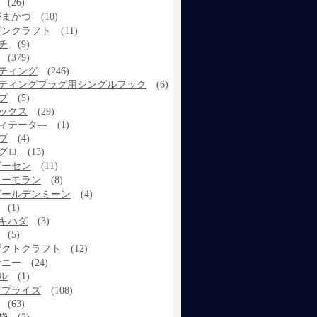
(26)
がまかつ
(10)
ガンクラフト
(11)
チ
(9)
(379)
ティング
(246)
ティングプラグ用シングルフック
(6)
プ
(5)
ックス
(29)
ィテータ―
(1)
ブ
(4)
グロ
(13)
ゴーセン
(11)
コーモラン
(8)
ゴールデンミーン
(4)
(1)
キハダ
(3)
(5)
ザクトクラフト
(12)
サニー
(24)
ル
(1)
サプライズ
(108)
(63)