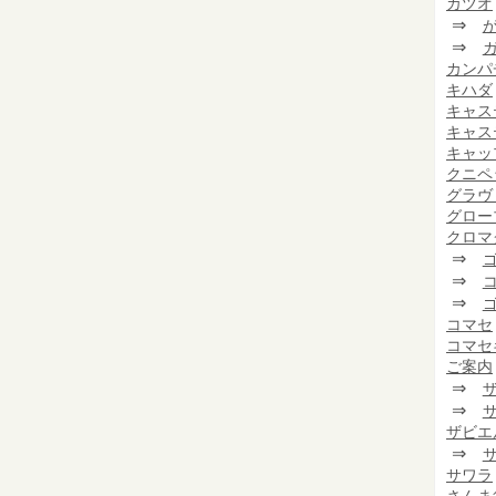
カツオ
⇒
⇒
カンパ
キハダ
キャス
キャス
キャッ
クニペ
グラヴ
グロー
クロマ
⇒
⇒
⇒
コマセ
コマセ
ご案内
⇒
⇒
ザビエ
⇒
サワラ