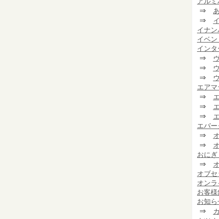
アルミ
⇒
⇒
イナン
イベン
インタ
⇒
⇒
⇒
エアマ
⇒
⇒
⇒
エバー
⇒
⇒
おにぎ
⇒
オブセ
オンラ
お客様
お知ら
⇒