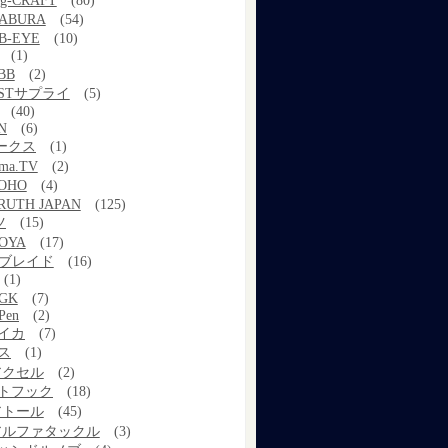
g-CRAFT
(80)
ABURA
(54)
B-EYE
(10)
(1)
BB
(2)
STサプライ
(5)
(40)
N
(6)
ワークス
(1)
ama.TV
(2)
OHO
(4)
RUTH JAPAN
(125)
ツ
(15)
OYA
(17)
Xブレイド
(16)
(1)
GK
(7)
Pen
(2)
イカ
(7)
ス
(1)
アクセル
(2)
トフック
(18)
アトール
(45)
アルファタックル
(3)