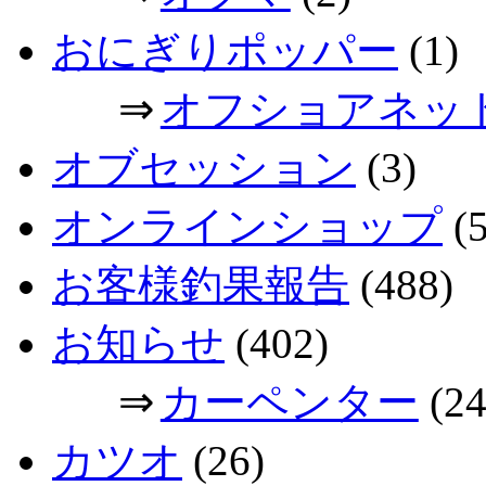
おにぎりポッパー
(1)
⇒
オフショアネッ
オブセッション
(3)
オンラインショップ
(5
お客様釣果報告
(488)
お知らせ
(402)
⇒
カーペンター
(24
カツオ
(26)