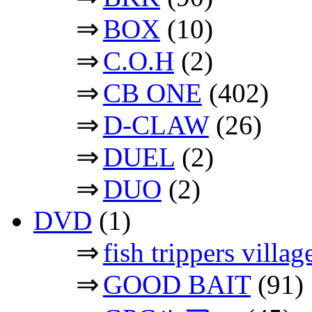
⇒
BOX
(10)
⇒
C.O.H
(2)
⇒
CB ONE
(402)
⇒
D-CLAW
(26)
⇒
DUEL
(2)
⇒
DUO
(2)
DVD
(1)
⇒
fish trippers vil
⇒
GOOD BAIT
(91)