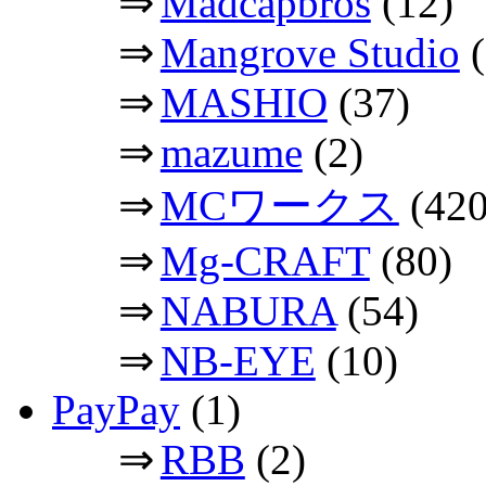
⇒
Madcapbros
(12)
⇒
Mangrove Studio
(
⇒
MASHIO
(37)
⇒
mazume
(2)
⇒
MCワークス
(420
⇒
Mg-CRAFT
(80)
⇒
NABURA
(54)
⇒
NB-EYE
(10)
PayPay
(1)
⇒
RBB
(2)