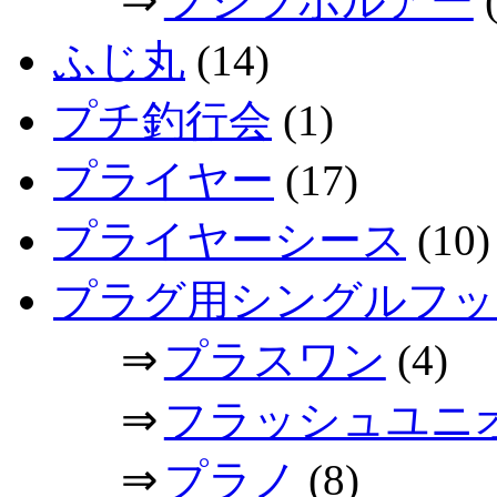
フジツボルアー
(
ふじ丸
(14)
プチ釣行会
(1)
プライヤー
(17)
プライヤーシース
(10)
プラグ用シングルフッ
⇒
プラスワン
(4)
⇒
フラッシュユニ
⇒
プラノ
(8)