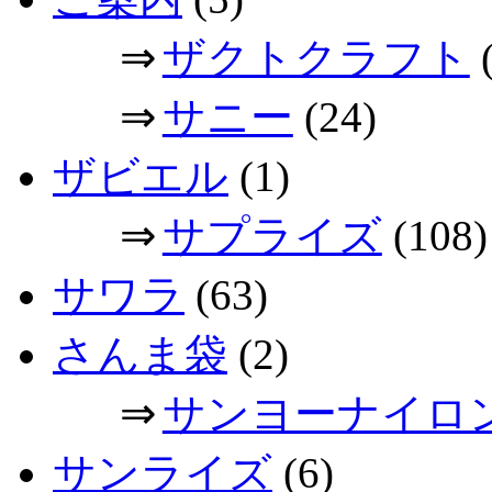
⇒
ザクトクラフト
(
⇒
サニー
(24)
ザビエル
(1)
⇒
サプライズ
(108)
サワラ
(63)
さんま袋
(2)
⇒
サンヨーナイロ
サンライズ
(6)