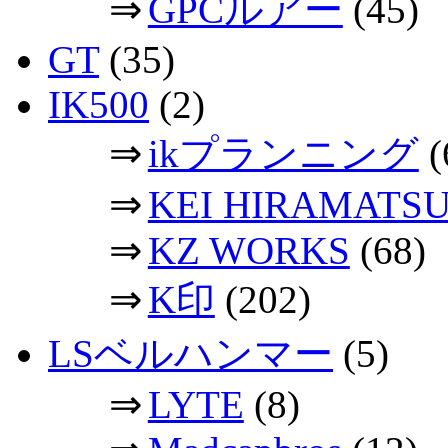
⇒
GPCルアー
(45)
GT
(35)
IK500
(2)
⇒
ikプランニング
(
⇒
KEI HIRAMATS
⇒
KZ WORKS
(68)
⇒
K印
(202)
LSベルハンマー
(5)
⇒
LYTE
(8)