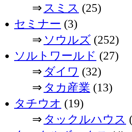
⇒
スミス
(25)
セミナー
(3)
⇒
ソウルズ
(252)
ソルトワールド
(27)
⇒
ダイワ
(32)
⇒
タカ産業
(13)
タチウオ
(19)
⇒
タックルハウス
(