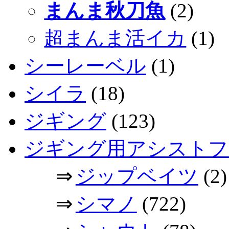
まんま秋刀魚
(2)
超まんま活イカ
(1)
シーレーベル
(1)
シイラ
(18)
ジギング
(123)
ジギング用アシストフ
⇒
ジップベイツ
(2)
⇒
シマノ
(722)