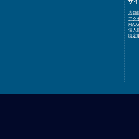
サ
店舗
アク
MAX&
個人
特定