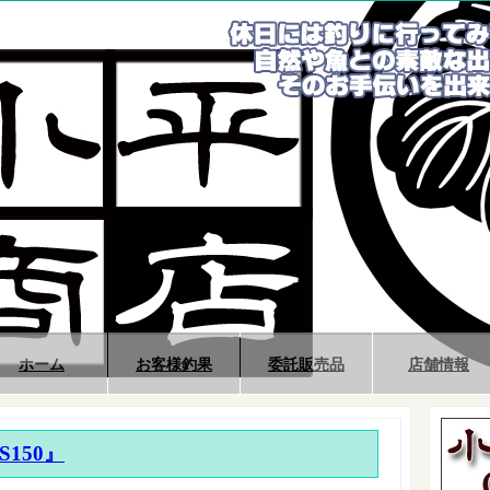
ホーム
お客様釣果
委託販売品
店舗情報
 S150』