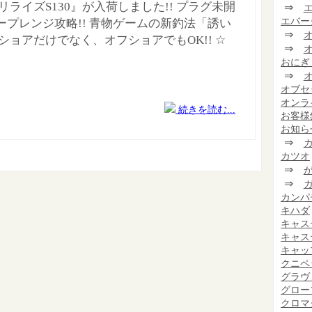
リライズS130』が入荷しました!! プラグ未開
⇒
エバー
ープレンジ攻略!! 青物ゲームの新釣法「誘い
⇒
 ショアだけでなく、オフショアでもOK!! ☆
⇒
おにぎ
⇒
オブセ
オンラ
続きを読む...
お客様
お知ら
⇒
カツオ
⇒
⇒
カンパ
キハダ
キャス
キャス
キャッ
クニペ
グラヴ
グロー
クロマ