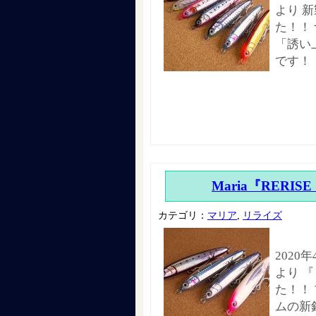
より 
た！！
「誘い
です！
Maria『RERISE
カテゴリ：
マリア
,
リライズ
2020
より 『
た！！
ムの新