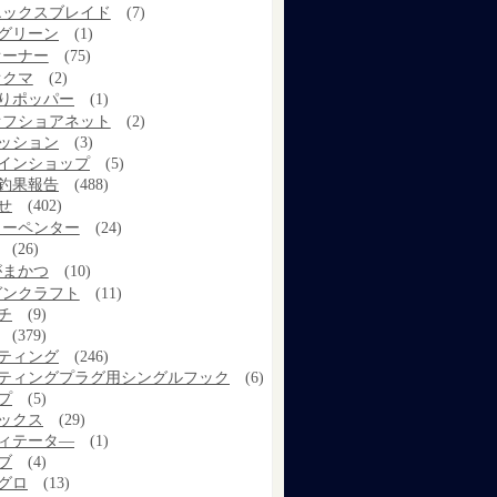
エックスブレイド
(7)
グリーン
(1)
オーナー
(75)
オクマ
(2)
りポッパー
(1)
オフショアネット
(2)
ッション
(3)
インショップ
(5)
釣果報告
(488)
せ
(402)
カーペンター
(24)
(26)
がまかつ
(10)
ガンクラフト
(11)
チ
(9)
(379)
ティング
(246)
ティングプラグ用シングルフック
(6)
プ
(5)
ックス
(29)
ィテータ―
(1)
ブ
(4)
グロ
(13)