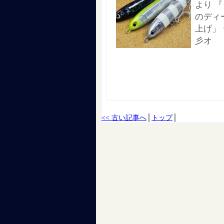
より 『
のディ
上げ」
彡オ
<< 古い記事へ
│
トップ
│