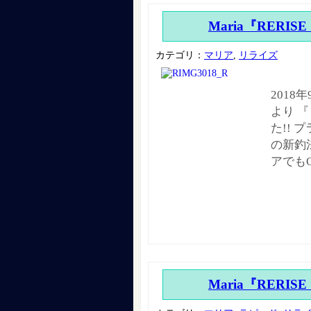
Maria『RERISE
カテゴリ：
マリア
,
リライズ
2018
より 
た!! 
の新釣
アでも
Maria『RERISE