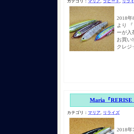
カテゴリ：
マリア
,
ラピード
,
リラ
2018
より 『
ーが入
お買い
クレジ
Maria『RERISE
カテゴリ：
マリア
,
リライズ
2018