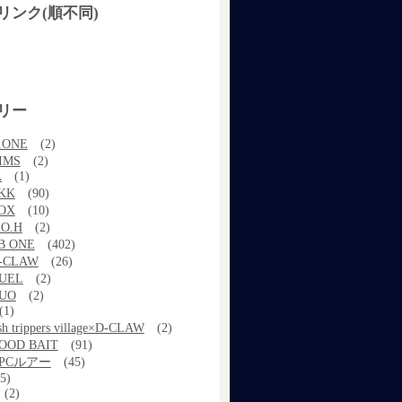
リンク(順不同)
リー
.ONE
(2)
IMS
(2)
A
(1)
KK
(90)
OX
(10)
.O.H
(2)
B ONE
(402)
-CLAW
(26)
UEL
(2)
UO
(2)
(1)
ish trippers village×D-CLAW
(2)
OOD BAIT
(91)
PCルアー
(45)
5)
(2)