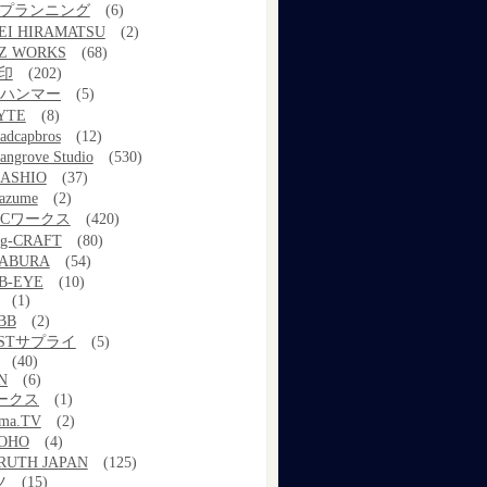
kプランニング
(6)
EI HIRAMATSU
(2)
Z WORKS
(68)
印
(202)
ルハンマー
(5)
YTE
(8)
adcapbros
(12)
angrove Studio
(530)
ASHIO
(37)
azume
(2)
MCワークス
(420)
g-CRAFT
(80)
ABURA
(54)
B-EYE
(10)
(1)
BB
(2)
STサプライ
(5)
(40)
N
(6)
ワークス
(1)
ama.TV
(2)
OHO
(4)
RUTH JAPAN
(125)
ツ
(15)