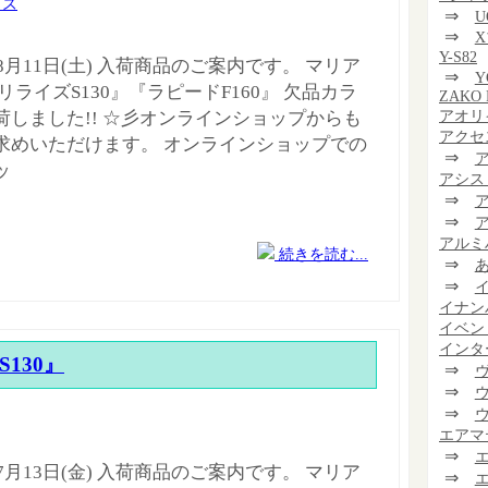
イズ
⇒
U
⇒
Y-S82
年8月11日(土) 入荷商品のご案内です。 マリア
⇒
Y
リライズS130』『ラピードF160』 欠品カラ
ZAKO 
アオリ
荷しました!! ☆彡オンラインショップからも
アクセ
求めいただけます。 オンラインショップでの
⇒
ッ
アシス
⇒
⇒
アルミ
続きを読む...
⇒
⇒
イナン
イベン
インタ
 S130』
⇒
⇒
⇒
エアマ
⇒
年7月13日(金) 入荷商品のご案内です。 マリア
⇒