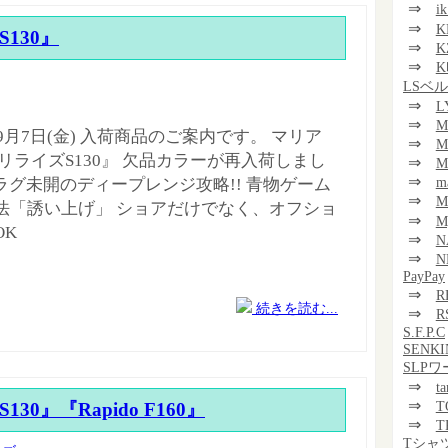
⇒
i
⇒
K
 S130』
⇒
K
⇒
K
LSベ
⇒
L
⇒
M
年9月7日(金) 入荷商品のご案内です。 マリア
⇒
M
『リライズS130』 欠品カラーが再入荷しまし
⇒
M
⇒
m
プラグ未開のディープレンジ攻略!! 青物ゲーム
⇒
法「誘い上げ」 ショアだけでなく、オフショ
⇒
M
OK
⇒
N
⇒
N
PayPay
⇒
R
続きを読む...
⇒
R
S.F.P.C
SENKI
SLP
⇒
t
⇒
T
 S130』『Rapido F160』
⇒
T
Tシャ