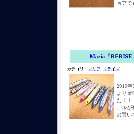
ョアで
Maria『RERISE
カテゴリ：
マリア
,
リライズ
2019
より 新
た！！ 
デルが
お買い