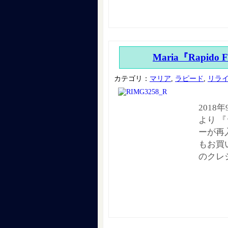
Maria『Rapido
カテゴリ：
マリア
,
ラピード
,
リラ
2018
より 『
ーが再
もお買
のクレ