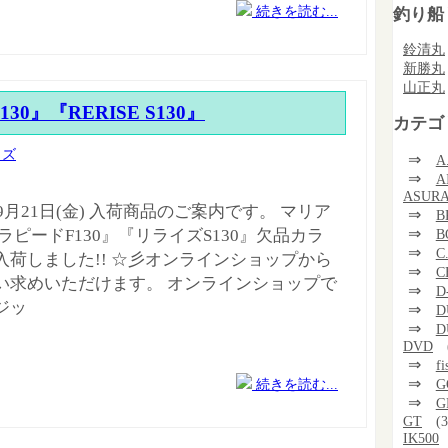
続きを読む...
釣り船
鈴清丸
新勝丸
山正丸
 F130』『RERISE S130』
カテゴ
イズ
⇒
A
⇒
A
ASUR
年9月21日(金) 入荷商品のご案内です。 マリア
⇒
B
⇒
B
ラピードF130』『リライズS130』欠品カラ
⇒
C
入荷しました!! ☆彡オンラインショップから
⇒
C
い求めいただけます。 オンラインショップで
⇒
D
ジッ
⇒
D
⇒
D
DVD
⇒
f
⇒
続きを読む...
G
⇒
G
GT
(3
IK500