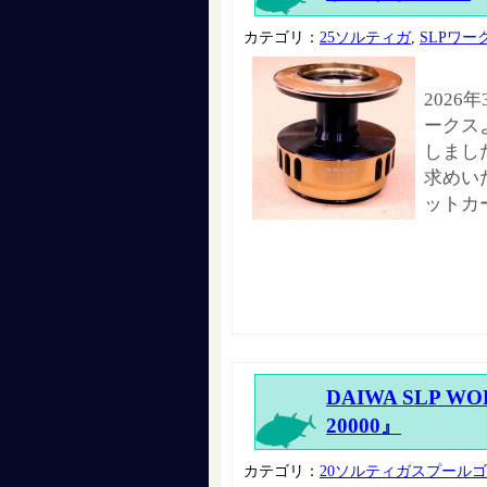
カテゴリ：
25ソルティガ
,
SLPワー
2026
ークスよ
しまし
求めい
ットカ
DAIWA SLP W
20000』
カテゴリ：
20ソルティガスプール