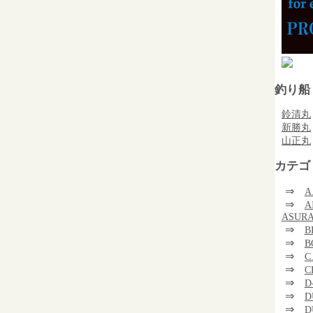
釣り船
鈴清丸
新勝丸
山正丸
カテゴ
⇒
A
⇒
A
ASUR
⇒
B
⇒
B
⇒
C
⇒
C
⇒
D
⇒
D
⇒
D