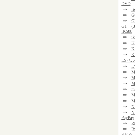
DVD
⇒
f
⇒
G
⇒
G
GT
(3
IK500
⇒
i
⇒
K
⇒
K
⇒
K
LSベ
⇒
L
⇒
M
⇒
M
⇒
M
⇒
m
⇒
⇒
M
⇒
N
⇒
N
PayPay
⇒
R
⇒
R
S.F.P.C