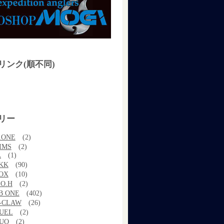
リンク(順不同)
リー
.ONE
(2)
IMS
(2)
A
(1)
KK
(90)
OX
(10)
.O.H
(2)
B ONE
(402)
-CLAW
(26)
UEL
(2)
UO
(2)