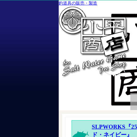
釣道具の販売・製造
SLPWORKS『25
ド・ネイビー』