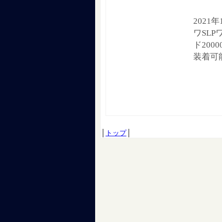
2021
ワSL
ド200
装着可能
│
トップ
│