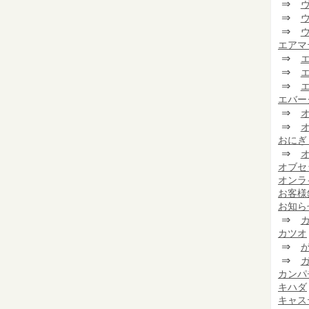
⇒
⇒
⇒
エアマ
⇒
⇒
⇒
エバー
⇒
⇒
おにぎ
⇒
オブセ
オンラ
お客様
お知ら
⇒
カツオ
⇒
⇒
カンパ
キハダ
キャス