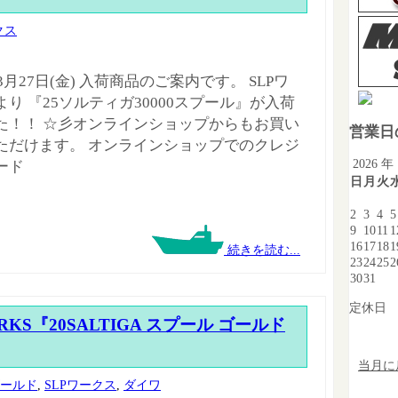
クス
年3月27日(金) 入荷商品のご案内です。 SLPワ
り 『25ソルティガ30000スプール』が入荷
た！！ ☆彡オンラインショップからもお買い
営業日
ただけます。 オンラインショップでのクレジ
2026 年
ード
日
月
火
2
3
4
5
9
10
11
1
16
17
18
1
続きを読む...
23
24
25
2
30
31
定休日
ORKS『20SALTIGA スプール ゴールド
当月に
ゴールド
,
SLPワークス
,
ダイワ