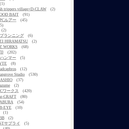
(1)
ish trippers village×D-CLAW
(2)
OOD BAIT
(91)
PCルアー
(45)
5)
(2)
kプランニング
(6)
EI HIRAMATSU
(2)
Z WORKS
(68)
印
(202)
ルハンマー
(5)
YTE
(8)
adcapbros
(12)
angrove Studio
(530)
ASHIO
(37)
azume
(2)
MCワークス
(420)
g-CRAFT
(80)
ABURA
(54)
B-EYE
(10)
(1)
BB
(2)
STサプライ
(5)
(40)