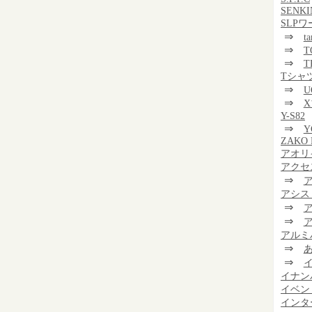
SENKI
SLP
⇒
t
⇒
T
⇒
T
Tシャ
⇒
U
⇒
Y-S82
⇒
Y
ZAKO 
アオリ
アクセ
⇒
アシス
⇒
⇒
アルミ
⇒
⇒
イナン
イベン
インタ