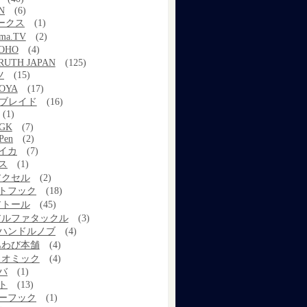
N
(6)
ワークス
(1)
ama.TV
(2)
OHO
(4)
RUTH JAPAN
(125)
ツ
(15)
OYA
(17)
Xブレイド
(16)
(1)
GK
(7)
Pen
(2)
イカ
(7)
ス
(1)
アクセル
(2)
トフック
(18)
アトール
(45)
アルファタックル
(3)
ハンドルノブ
(4)
あわび本舗
(4)
イオミック
(4)
バ
(1)
ト
(13)
ーフック
(1)