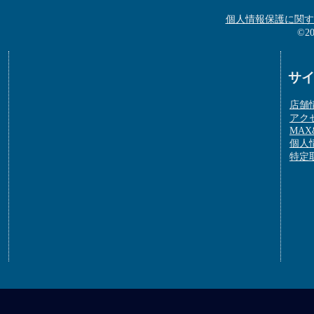
個人情報保護に関す
©2
サ
店舗
アク
MAX&
個人
特定