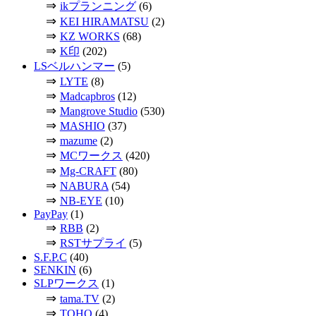
⇒
ikプランニング
(6)
⇒
KEI HIRAMATSU
(2)
⇒
KZ WORKS
(68)
⇒
K印
(202)
LSベルハンマー
(5)
⇒
LYTE
(8)
⇒
Madcapbros
(12)
⇒
Mangrove Studio
(530)
⇒
MASHIO
(37)
⇒
mazume
(2)
⇒
MCワークス
(420)
⇒
Mg-CRAFT
(80)
⇒
NABURA
(54)
⇒
NB-EYE
(10)
PayPay
(1)
⇒
RBB
(2)
⇒
RSTサプライ
(5)
S.F.P.C
(40)
SENKIN
(6)
SLPワークス
(1)
⇒
tama.TV
(2)
⇒
TOHO
(4)