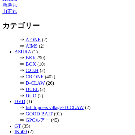
新勝丸
山正丸
カテゴリー
⇒
A.ONE
(2)
⇒
AIMS
(2)
ASURA
(1)
⇒
BKK
(90)
⇒
BOX
(10)
⇒
C.O.H
(2)
⇒
CB ONE
(402)
⇒
D-CLAW
(26)
⇒
DUEL
(2)
⇒
DUO
(2)
DVD
(1)
⇒
fish trippers village×D-CLAW
(2)
⇒
GOOD BAIT
(91)
⇒
GPCルアー
(45)
GT
(35)
IK500
(2)