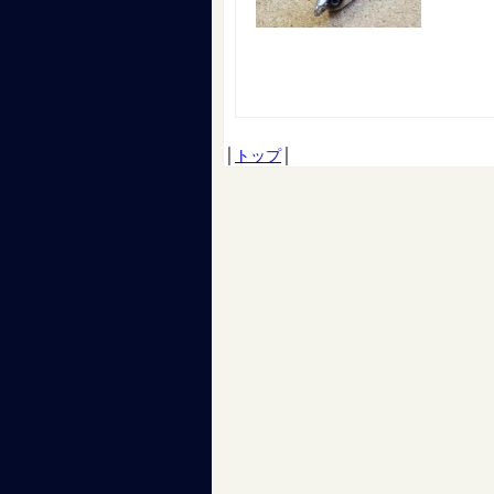
│
トップ
│