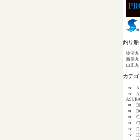
釣り船
鈴清丸
新勝丸
山正丸
カテゴ
⇒
A
⇒
A
ASUR
⇒
B
⇒
B
⇒
C
⇒
C
⇒
D
⇒
D