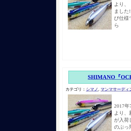
より、
ました!
び仕様で
ら
SHIMANO『OCE
カテゴリ：
シマノ
,
マンマサーディ
2017
より、新
が入荷し
のぶっ