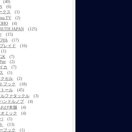
(40)
N
(6)
ワークス
(1)
ama.TV
(2)
OHO
(4)
RUTH JAPAN
(125)
ツ
(15)
OYA
(17)
Xブレイド
(16)
(1)
GK
(7)
Pen
(2)
イカ
(7)
ス
(1)
アクセル
(2)
トフック
(18)
アトール
(45)
アルファタックル
(3)
ハンドルノブ
(4)
あわび本舗
(4)
イオミック
(4)
バ
(1)
ト
(13)
ーフック
(1)