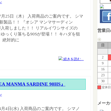
ン
年7月25日（木） 入荷商品のご案内です。 シマ
 新製品！！ 『オシア マンマサーディン
』が入荷しました！！ リアルイワシサイズの
営業日
m。ゆっくり落ちる90Sが登場！！ キハダを狙
、絶対的に
日
2
続きを読む...
9
16
23
30
A MANMA SARDINE 90HS』
定休日
ン
メーカ
年4月4日(水) 入荷商品のご案内です。 シマノ