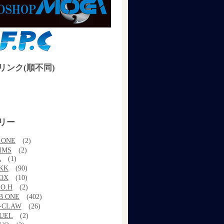
リンク(順不同)
リー
.ONE
(2)
IMS
(2)
A
(1)
KK
(90)
OX
(10)
.O.H
(2)
B ONE
(402)
-CLAW
(26)
UEL
(2)