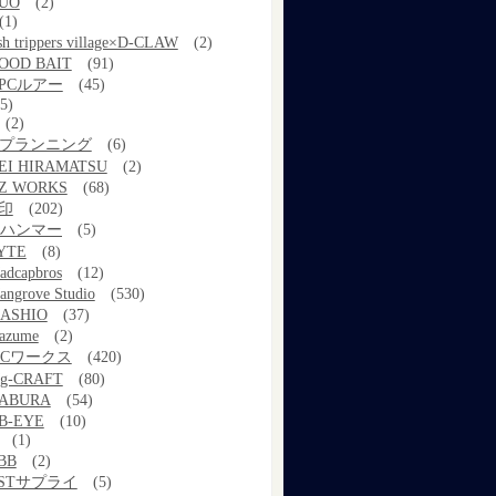
UO
(2)
(1)
ish trippers village×D-CLAW
(2)
OOD BAIT
(91)
PCルアー
(45)
5)
(2)
kプランニング
(6)
EI HIRAMATSU
(2)
Z WORKS
(68)
印
(202)
ルハンマー
(5)
YTE
(8)
adcapbros
(12)
angrove Studio
(530)
ASHIO
(37)
azume
(2)
MCワークス
(420)
g-CRAFT
(80)
ABURA
(54)
B-EYE
(10)
(1)
BB
(2)
STサプライ
(5)