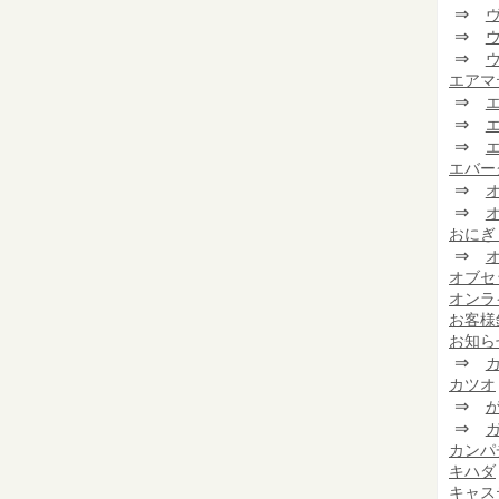
⇒
⇒
⇒
エアマ
⇒
⇒
⇒
エバー
⇒
⇒
おにぎ
⇒
オブセ
オンラ
お客様
お知ら
⇒
カツオ
⇒
⇒
カンパ
キハダ
キャス