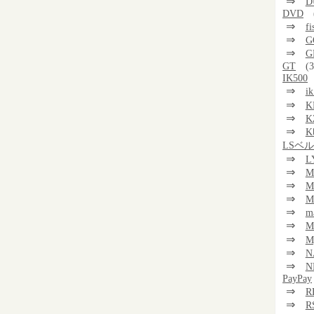
⇒
D
DVD
⇒
f
⇒
G
⇒
G
GT
(3
IK500
⇒
i
⇒
K
⇒
K
⇒
K
LSベ
⇒
L
⇒
M
⇒
M
⇒
M
⇒
m
⇒
⇒
M
⇒
N
⇒
N
PayPay
⇒
R
⇒
R