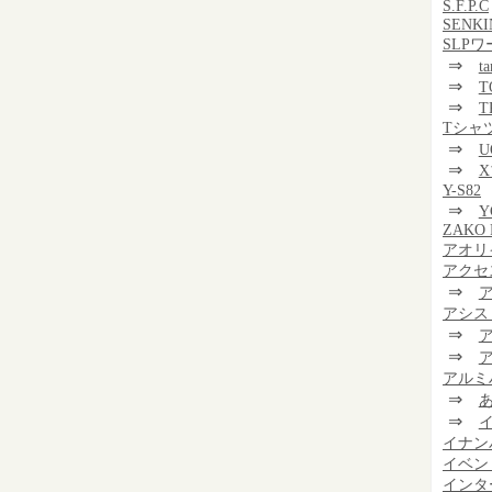
S.F.P.C
SENKI
SLP
⇒
t
⇒
T
⇒
T
Tシャ
⇒
U
⇒
Y-S82
⇒
Y
ZAKO 
アオリ
アクセ
⇒
アシス
⇒
⇒
アルミ
⇒
⇒
イナン
イベン
インタ