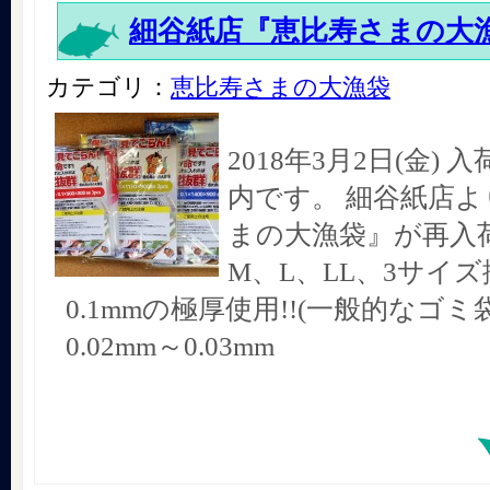
細谷紙店『恵比寿さまの大
カテゴリ：
恵比寿さまの大漁袋
2018年3月2日(金)
内です。 細谷紙店よ
まの大漁袋』が再入荷
M、L、LL、3サイズ
0.1mmの極厚使用!!(一般的なゴ
0.02mm～0.03mm