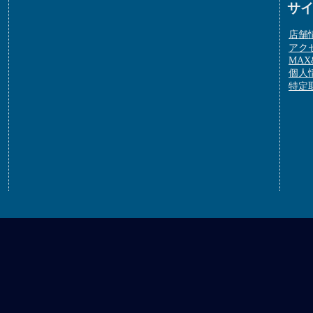
サ
店舗
アク
MAX&
個人
特定