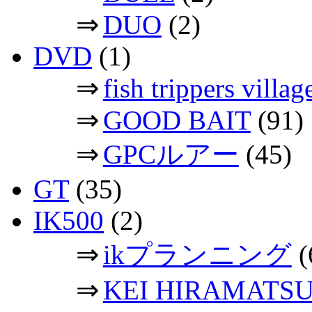
⇒
DUO
(2)
DVD
(1)
⇒
fish trippers vil
⇒
GOOD BAIT
(91)
⇒
GPCルアー
(45)
GT
(35)
IK500
(2)
⇒
ikプランニング
(
⇒
KEI HIRAMATS