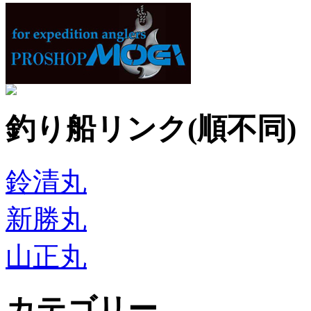
釣り船リンク(順不同)
鈴清丸
新勝丸
山正丸
カテゴリー