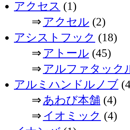
アクセス
(1)
⇒
アクセル
(2)
アシストフック
(18)
⇒
アトール
(45)
⇒
アルファタック
アルミハンドルノブ
(4
⇒
あわび本舗
(4)
⇒
イオミック
(4)