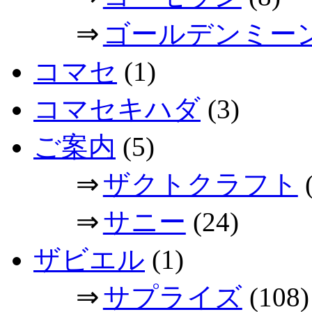
⇒
ゴールデンミー
コマセ
(1)
コマセキハダ
(3)
ご案内
(5)
⇒
ザクトクラフト
(
⇒
サニー
(24)
ザビエル
(1)
⇒
サプライズ
(108)