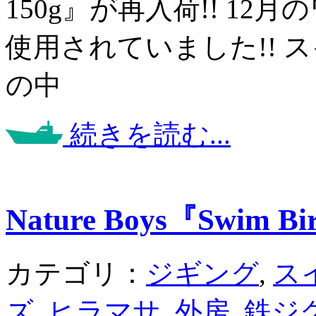
150g』が再入荷!! 1
使用されていました!! 
の中
続きを読む...
Nature Boys『Swim B
カテゴリ：
ジギング
,
ス
ズ
,
ヒラマサ
,
外房
,
鉄ジ