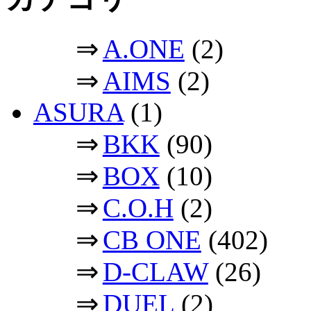
⇒
A.ONE
(2)
⇒
AIMS
(2)
ASURA
(1)
⇒
BKK
(90)
⇒
BOX
(10)
⇒
C.O.H
(2)
⇒
CB ONE
(402)
⇒
D-CLAW
(26)
⇒
DUEL
(2)