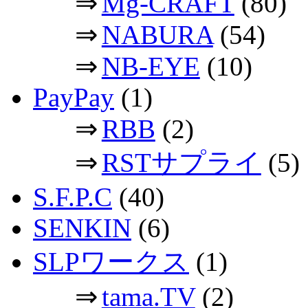
⇒
Mg-CRAFT
(80)
⇒
NABURA
(54)
⇒
NB-EYE
(10)
PayPay
(1)
⇒
RBB
(2)
⇒
RSTサプライ
(5)
S.F.P.C
(40)
SENKIN
(6)
SLPワークス
(1)
⇒
tama.TV
(2)