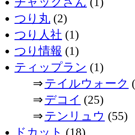
チャックさん
(1)
つり丸
(2)
つり人社
(1)
つり情報
(1)
ティップラン
(1)
⇒
テイルウォーク
(
⇒
デコイ
(25)
⇒
テンリュウ
(55)
ドカット
(18)