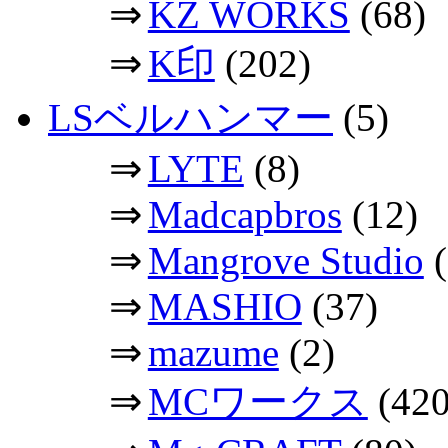
⇒
KZ WORKS
(68)
⇒
K印
(202)
LSベルハンマー
(5)
⇒
LYTE
(8)
⇒
Madcapbros
(12)
⇒
Mangrove Studio
(
⇒
MASHIO
(37)
⇒
mazume
(2)
⇒
MCワークス
(420