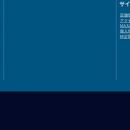
サ
店舗
アク
MAX&
個人
特定