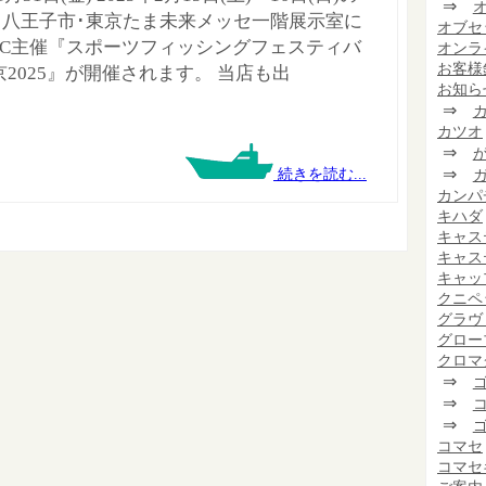
⇒
、八王子市･東京たま未来メッセ一階展示室に
オブセ
F.P.C主催『スポーツフィッシングフェスティバ
オンラ
お客様
京2025』が開催されます。 当店も出
お知ら
⇒
カツオ
⇒
⇒
続きを読む...
カンパ
キハダ
キャス
キャス
キャッ
クニペ
グラヴ
グロー
クロマ
⇒
⇒
⇒
コマセ
コマセ