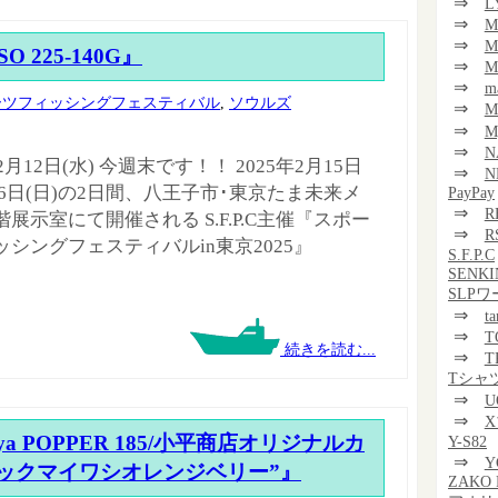
⇒
L
⇒
M
⇒
M
O 225-140G』
⇒
M
⇒
m
ーツフィッシングフェスティバル
,
ソウルズ
⇒
⇒
M
⇒
N
年2月12日(水) 今週末です！！ 2025年2月15日
⇒
N
16日(日)の2日間、八王子市･東京たま未来メ
PayPay
⇒
R
展示室にて開催される S.F.P.C主催『スポー
⇒
R
ッシングフェスティバルin東京2025』
S.F.P.C
SENKI
SLP
⇒
t
⇒
T
続きを読む...
⇒
T
Tシャ
⇒
U
⇒
iya POPPER 185/小平商店オリジナルカ
Y-S82
⇒
Y
ックマイワシオレンジベリー”』
ZAKO 