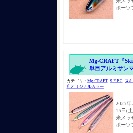
来メッセ
ポーツ
Mg-CRAFT『S
単目アルミサン
カテゴリ：
Mg-CRAFT
,
S.F.P.C
,
スキ
店オリジナルカラー
2025
15日(
来メッセ
ポーツ