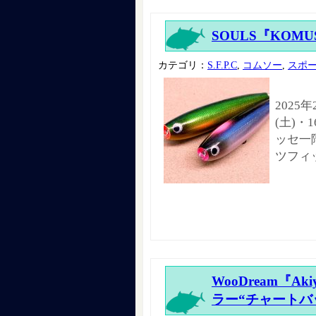
SOULS『KOMUS
カテゴリ：
S.F.P.C
,
コムソー
,
スポ
2025
(土)・
ッセ一階
ツフィ
WooDream『Ak
ラー“チャートバ