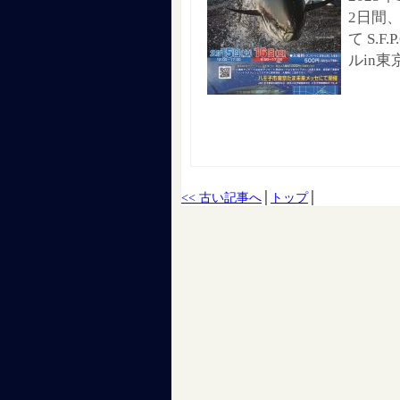
2日間
て S.
ルin東
<< 古い記事へ
│
トップ
│