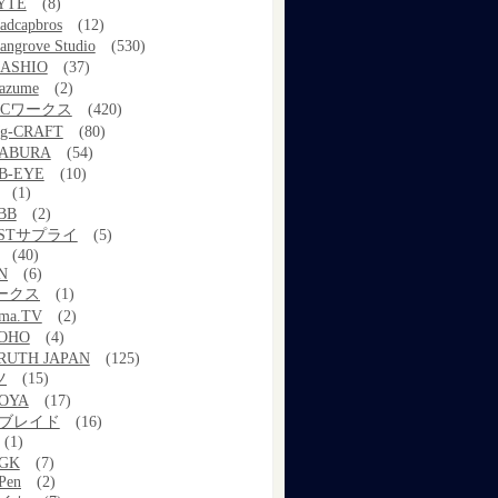
YTE
(8)
adcapbros
(12)
angrove Studio
(530)
ASHIO
(37)
azume
(2)
MCワークス
(420)
g-CRAFT
(80)
ABURA
(54)
B-EYE
(10)
(1)
BB
(2)
STサプライ
(5)
(40)
N
(6)
ワークス
(1)
ama.TV
(2)
OHO
(4)
RUTH JAPAN
(125)
ツ
(15)
OYA
(17)
Xブレイド
(16)
(1)
GK
(7)
Pen
(2)