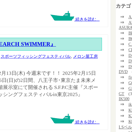
カテゴ
⇒
A
続きを読む...
⇒
A
ASUR
⇒
B
⇒
B
ARCH SWIMMER』
⇒
C
⇒
C
⇒
D
,
スポーツフィッシングフェスティバル
,
メロン屋工房
⇒
D
⇒
D
DVD
年2月13日(木) 今週末です！！ 2025年2月15日
⇒
f
16日(日)の2日間、八王子市･東京たま未来メ
⇒
G
展示室にて開催される S.F.P.C主催『スポー
⇒
G
GT
(3
ッシングフェスティバルin東京2025』
IK500
⇒
i
⇒
K
⇒
K
⇒
K
続きを読む...
LSベ