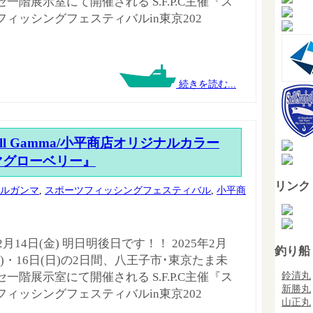
一階展示室にて開催される S.F.P.C主催『ス
フィッシングフェスティバルin東京202
続きを読む...
kill Gamma/小平商店オリジナルカラー
マグローベリー』
リンク
ルガンマ
,
スポーツフィッシングフェスティバル
,
小平商
年2月14日(金) 明日明後日です！！ 2025年2月
釣り船
土)・16日(日)の2日間、八王子市･東京たま未
鈴清丸
一階展示室にて開催される S.F.P.C主催『ス
新勝丸
フィッシングフェスティバルin東京202
山正丸