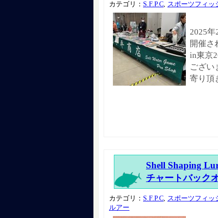
カテゴリ：
S.F.P.C
,
スポーツフィッ
2025
開催さ
in東
ござい
寄り頂
Shell Shapi
チャートバック
カテゴリ：
S.F.P.C
,
スポーツフィッ
ルアー