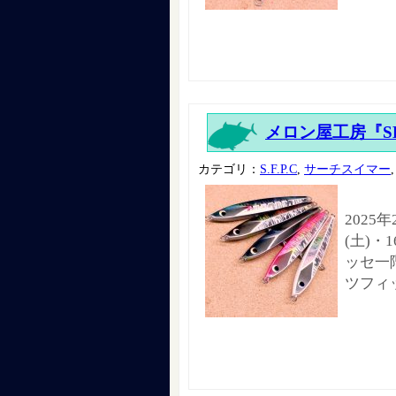
メロン屋工房『SE
カテゴリ：
S.F.P.C
,
サーチスイマー
2025
(土)・
ッセ一階
ツフィ