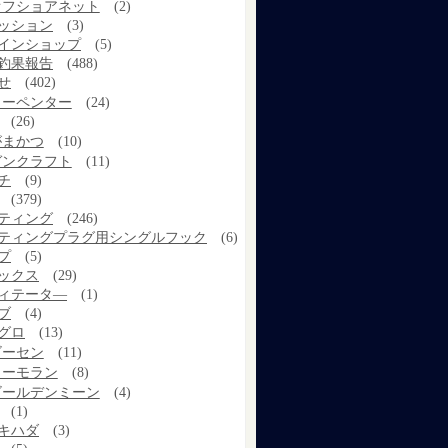
オフショアネット
(2)
ッション
(3)
インショップ
(5)
釣果報告
(488)
せ
(402)
カーペンター
(24)
(26)
がまかつ
(10)
ガンクラフト
(11)
チ
(9)
(379)
ティング
(246)
ティングプラグ用シングルフック
(6)
プ
(5)
ックス
(29)
ィテータ―
(1)
ブ
(4)
グロ
(13)
ゴーセン
(11)
コーモラン
(8)
ゴールデンミーン
(4)
(1)
キハダ
(3)