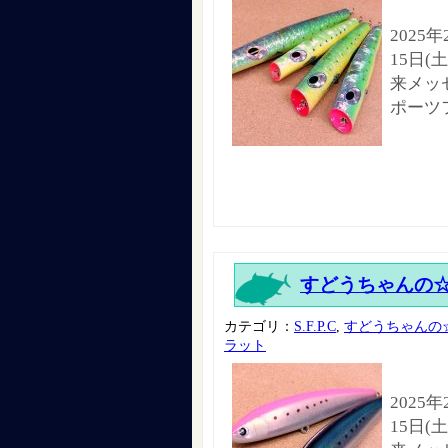
2025
15日(
来メッセ
ポーツ
すどうちゃんの☆『Ro
カテゴリ：
S.F.P.C
,
すどうちゃんの
ラット
2025
15日(