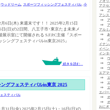
アオリ
,
ウッドリーム
,
スポーツフィッシングフェスティバル
,
小
アクセ
⇒
アシス
⇒
年2月6日(木) 来週末です！！ 2025年2月15日
⇒
16日(日)の2日間、八王子市･東京たま未来メ
アルミ
⇒
展示室にて開催される S.F.P.C主催『スポー
⇒
ッシングフェスティバルin東京2025』
イナン
イベン
インタ
⇒
⇒
続きを読む...
⇒
エアマ
⇒
⇒
グフェスティバルin東京 2025
⇒
エバー
ェスティバル
⇒
⇒
おにぎ
1月31日(金) 2025年2月15日(土)・16日(日)の