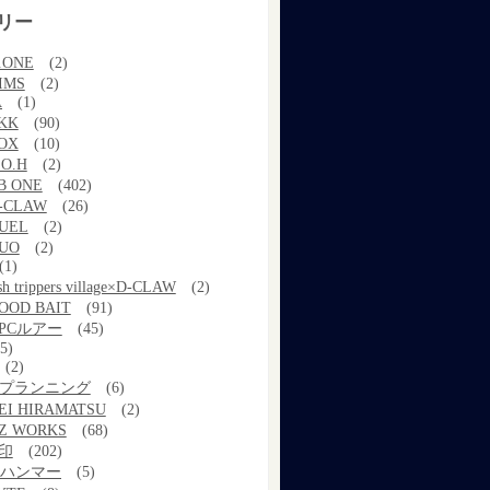
リー
.ONE
(2)
IMS
(2)
A
(1)
KK
(90)
OX
(10)
.O.H
(2)
B ONE
(402)
-CLAW
(26)
UEL
(2)
UO
(2)
(1)
ish trippers village×D-CLAW
(2)
OOD BAIT
(91)
PCルアー
(45)
5)
(2)
kプランニング
(6)
EI HIRAMATSU
(2)
Z WORKS
(68)
印
(202)
ルハンマー
(5)