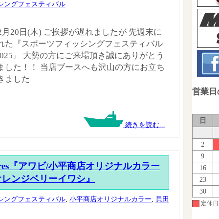
シングフェスティバル
年2月20日(木) ご挨拶が遅れましたが 先週末に
れた『スポーツフィッシングフェスティバル
京2025』 大勢の方にご来場頂き誠にありがとう
ました！！ 当店ブースへも沢山の方にお立ち
きました
営業日
日
続きを読む...
2
9
ng Lures『アワビ/小平商店オリジナルカラー
16
オレンジベリーイワシ』
23
30
シングフェスティバル
,
小平商店オリジナルカラー
,
貝田
定休日