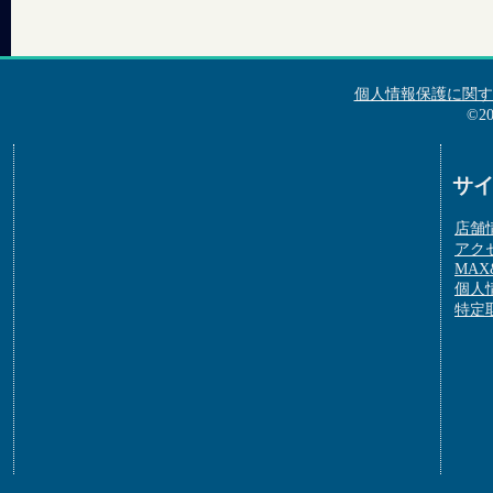
個人情報保護に関す
©2
サ
店舗
アク
MAX&
個人
特定