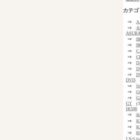
カテゴ
⇒
A
⇒
A
ASUR
⇒
B
⇒
B
⇒
C
⇒
C
⇒
D
⇒
D
⇒
D
DVD
⇒
f
⇒
G
⇒
G
GT
(3
IK500
⇒
i
⇒
K
⇒
K
⇒
K
LSベ