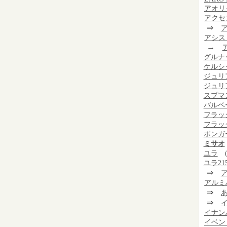
アオリ
アクセ
⇒
アシス
→
グルナ
ケルシ
ジュリ
ジュリア
スプマ
バルベー
フラッ
フラッ
ボンガ
ミサオ
ユラ
(
ユラ21
⇒
アルミ
⇒
⇒
イナン
イベン