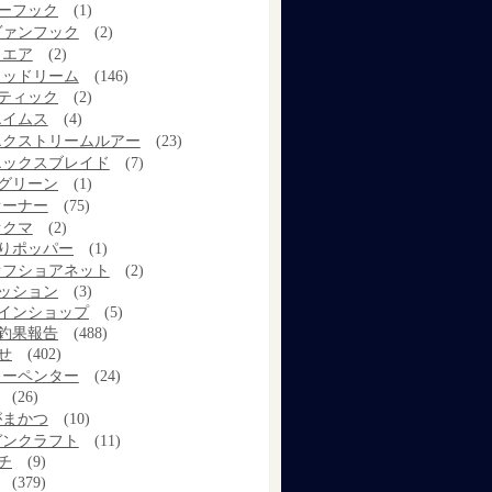
ーフック
(1)
ヴァンフック
(2)
ウエア
(2)
ウッドリーム
(146)
ティック
(2)
エイムス
(4)
エクストリームルアー
(23)
エックスブレイド
(7)
グリーン
(1)
オーナー
(75)
オクマ
(2)
りポッパー
(1)
オフショアネット
(2)
ッション
(3)
インショップ
(5)
釣果報告
(488)
せ
(402)
カーペンター
(24)
(26)
がまかつ
(10)
ガンクラフト
(11)
チ
(9)
(379)