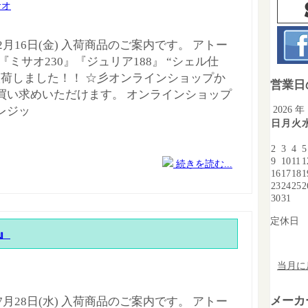
サオ
年2月16日(金) 入荷商品のご案内です。 アトー
『ミサオ230』『ジュリア188』 “シェル仕
入荷しました！！ ☆彡オンラインショップか
営業日
買い求めいただけます。 オンラインショップ
2026 年
レジッ
日
月
火
2
3
4
5
9
10
11
1
続きを読む...
16
17
18
1
23
24
25
2
30
31
定休日
5』
当月に
メーカ
年7月28日(水) 入荷商品のご案内です。 アトー