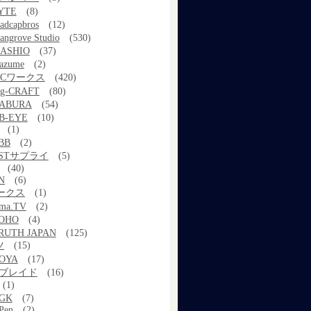
YTE
(8)
adcapbros
(12)
angrove Studio
(530)
ASHIO
(37)
azume
(2)
MCワークス
(420)
g-CRAFT
(80)
ABURA
(54)
B-EYE
(10)
(1)
BB
(2)
STサプライ
(5)
(40)
N
(6)
ワークス
(1)
ama.TV
(2)
OHO
(4)
RUTH JAPAN
(125)
ツ
(15)
OYA
(17)
Xブレイド
(16)
(1)
GK
(7)
Pen
(2)