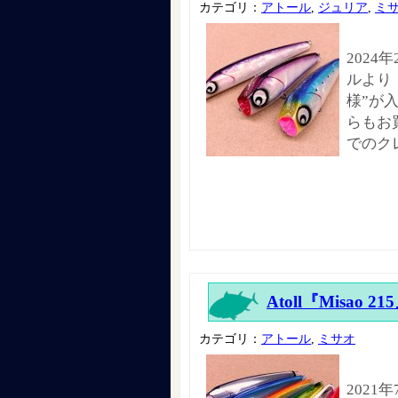
カテゴリ：
アトール
,
ジュリア
,
ミ
2024
ルより 
様”が
らもお
でのク
Atoll『Misao 21
カテゴリ：
アトール
,
ミサオ
2021