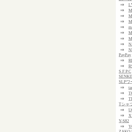
⇒
L
⇒
M
⇒
M
⇒
M
⇒
m
⇒
⇒
M
⇒
N
⇒
N
PayPay
⇒
R
⇒
R
S.F.P.C
SENKI
SLP
⇒
t
⇒
T
⇒
T
Tシャ
⇒
U
⇒
Y-S82
⇒
Y
ZAKO 