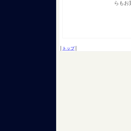
らもお
│
トップ
│