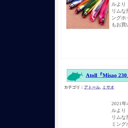
ルより
リムな
ングホ
もお買
Atoll『Misao 23
カテゴリ：
アトール
,
ミサオ
2021
ルより
リムな
ミング