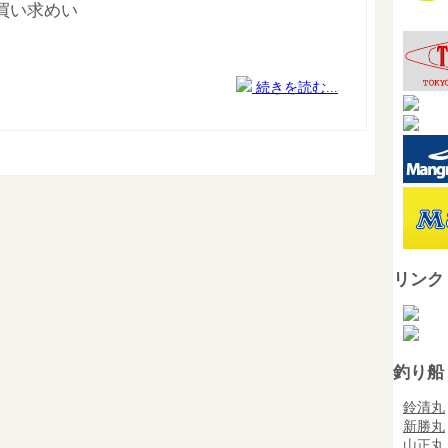
買い求めい
続きを読む...
リンク
釣り船
鈴清丸
新勝丸
山正丸