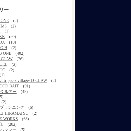
リー
.ONE
(2)
IMS
(2)
A
(1)
KK
(90)
OX
(10)
.O.H
(2)
B ONE
(402)
-CLAW
(26)
UEL
(2)
UO
(2)
(1)
ish trippers village×D-CLAW
(2)
OOD BAIT
(91)
PCルアー
(45)
5)
(2)
kプランニング
(6)
EI HIRAMATSU
(2)
Z WORKS
(68)
印
(202)
ルハンマー
(5)