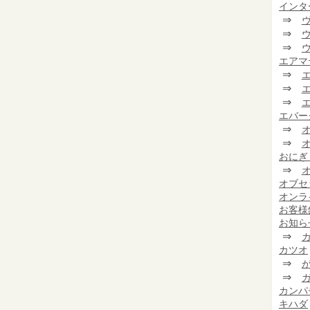
インタ
⇒
⇒
⇒
エアマ
⇒
⇒
⇒
エバー
⇒
⇒
おにぎ
⇒
オブセ
オンラ
お客様
お知ら
⇒
カツオ
⇒
⇒
カンパ
キハダ