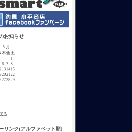
のお知らせ
 8 月
水
木
金
土
1
6
7
8
2
13
14
15
9
20
21
22
6
27
28
29
戻る
ーリンク(アルファベット順)