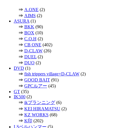
⇒
A.ONE
(2)
⇒
AIMS
(2)
ASURA
(1)
⇒
BKK
(90)
⇒
BOX
(10)
⇒
C.O.H
(2)
⇒
CB ONE
(402)
⇒
D-CLAW
(26)
⇒
DUEL
(2)
⇒
DUO
(2)
DVD
(1)
⇒
fish trippers village×D-CLAW
(2)
⇒
GOOD BAIT
(91)
⇒
GPCルアー
(45)
GT
(35)
IK500
(2)
⇒
ikプランニング
(6)
⇒
KEI HIRAMATSU
(2)
⇒
KZ WORKS
(68)
⇒
K印
(202)
LSベルハンマー
(5)