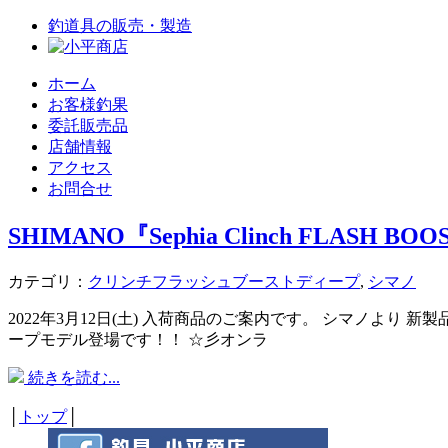
釣道具の販売・製造
ホーム
お客様釣果
委託販売品
店舗情報
アクセス
お問合せ
SHIMANO『Sephia Clinch FLASH BOO
カテゴリ：
クリンチフラッシュブーストディープ
,
シマノ
2022年3月12日(土) 入荷商品のご案内です。 シマノよ
ープモデル登場です！！ ☆彡オンラ
続きを読む...
│
トップ
│