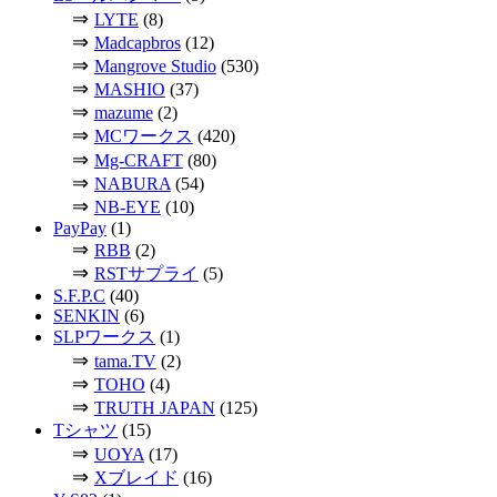
⇒
LYTE
(8)
⇒
Madcapbros
(12)
⇒
Mangrove Studio
(530)
⇒
MASHIO
(37)
⇒
mazume
(2)
⇒
MCワークス
(420)
⇒
Mg-CRAFT
(80)
⇒
NABURA
(54)
⇒
NB-EYE
(10)
PayPay
(1)
⇒
RBB
(2)
⇒
RSTサプライ
(5)
S.F.P.C
(40)
SENKIN
(6)
SLPワークス
(1)
⇒
tama.TV
(2)
⇒
TOHO
(4)
⇒
TRUTH JAPAN
(125)
Tシャツ
(15)
⇒
UOYA
(17)
⇒
Xブレイド
(16)