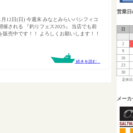
営業日
年1月12日(日) 今週末 みなとみらいパシフィコ
開催される 『釣りフェス2025』 当店でも前
日
を販売中です！！ よろしくお願いします！！
2
9
16
続きを読む...
23
30
定休日
メーカ