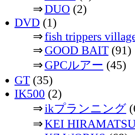
⇒
DUO
(2)
DVD
(1)
⇒
fish trippers vil
⇒
GOOD BAIT
(91)
⇒
GPCルアー
(45)
GT
(35)
IK500
(2)
⇒
ikプランニング
(
⇒
KEI HIRAMATS