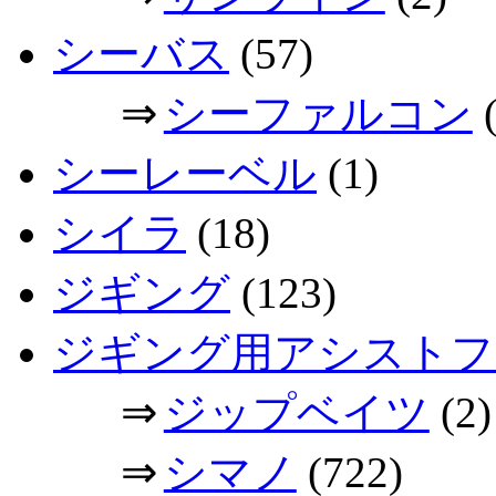
シーバス
(57)
⇒
シーファルコン
(
シーレーベル
(1)
シイラ
(18)
ジギング
(123)
ジギング用アシストフ
⇒
ジップベイツ
(2)
⇒
シマノ
(722)