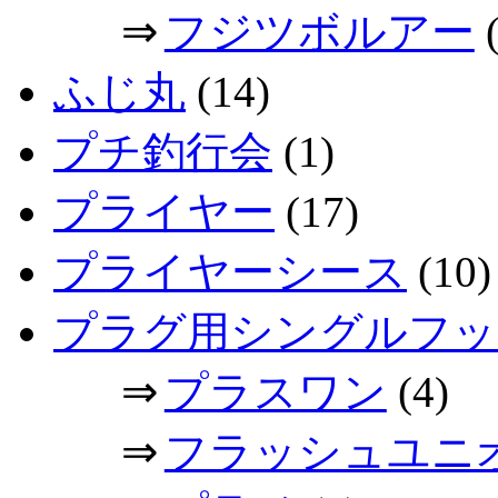
⇒
フジツボルアー
(
ふじ丸
(14)
プチ釣行会
(1)
プライヤー
(17)
プライヤーシース
(10)
プラグ用シングルフッ
⇒
プラスワン
(4)
⇒
フラッシュユニ