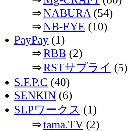
⇒
NABURA
(54)
⇒
NB-EYE
(10)
PayPay
(1)
⇒
RBB
(2)
⇒
RSTサプライ
(5)
S.F.P.C
(40)
SENKIN
(6)
SLPワークス
(1)
⇒
tama.TV
(2)