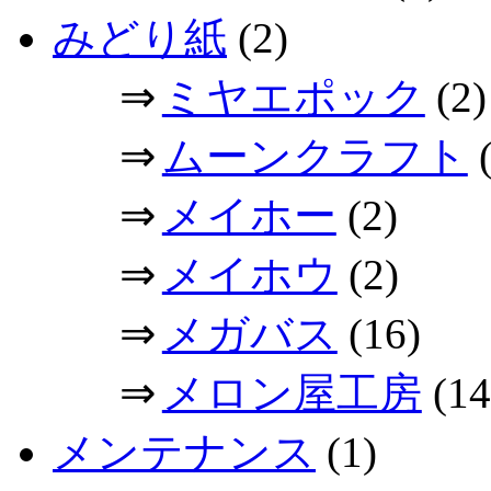
みどり紙
(2)
⇒
ミヤエポック
(2)
⇒
ムーンクラフト
(
⇒
メイホー
(2)
⇒
メイホウ
(2)
⇒
メガバス
(16)
⇒
メロン屋工房
(14
メンテナンス
(1)