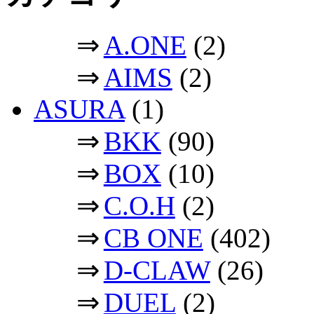
⇒
A.ONE
(2)
⇒
AIMS
(2)
ASURA
(1)
⇒
BKK
(90)
⇒
BOX
(10)
⇒
C.O.H
(2)
⇒
CB ONE
(402)
⇒
D-CLAW
(26)
⇒
DUEL
(2)