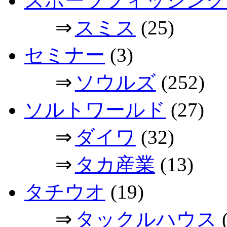
スポーツフィッシング
⇒
スミス
(25)
セミナー
(3)
⇒
ソウルズ
(252)
ソルトワールド
(27)
⇒
ダイワ
(32)
⇒
タカ産業
(13)
タチウオ
(19)
⇒
タックルハウス
(