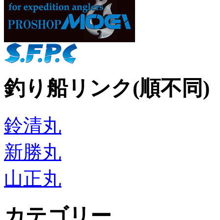
釣り船リンク(順不同)
鈴清丸
新勝丸
山正丸
カテゴリー