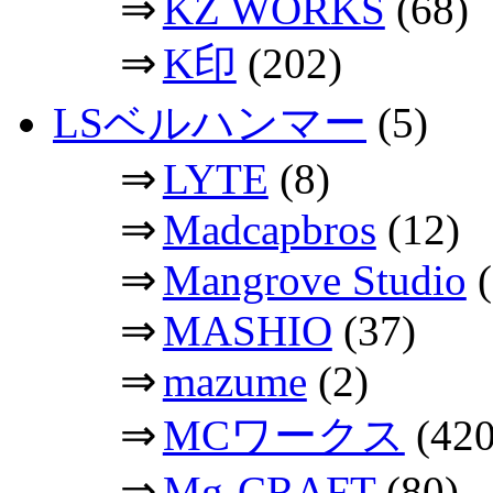
⇒
KZ WORKS
(68)
⇒
K印
(202)
LSベルハンマー
(5)
⇒
LYTE
(8)
⇒
Madcapbros
(12)
⇒
Mangrove Studio
(
⇒
MASHIO
(37)
⇒
mazume
(2)
⇒
MCワークス
(420
⇒
Mg-CRAFT
(80)