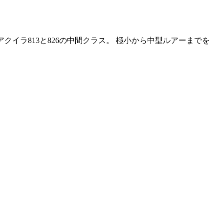
! アクイラ813と826の中間クラス。 極小から中型ルアーまでを