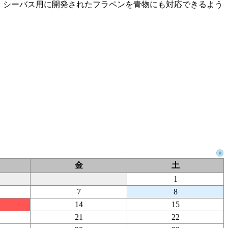
! 元々、シーバス用に開発されたフラペンを青物にも対応できるよう
金
土
1
7
8
14
15
21
22