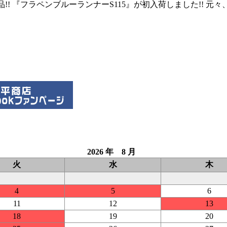
新製品!! 『フラペンブルーランナーS115』が初入荷しました!
2026 年 8 月
火
水
木
4
5
6
11
12
13
18
19
20