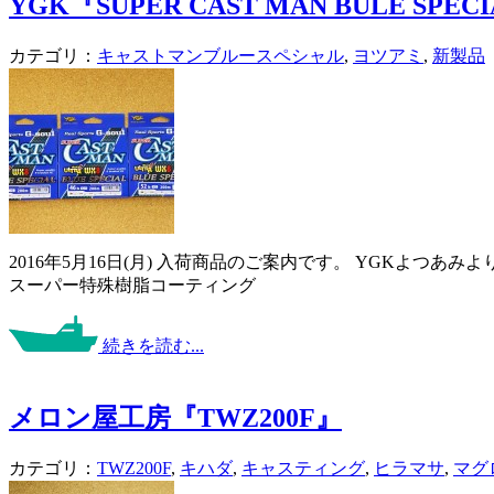
YGK『SUPER CAST MAN BULE SPEC
カテゴリ：
キャストマンブルースペシャル
,
ヨツアミ
,
新製品
2016年5月16日(月) 入荷商品のご案内です。 YGKよつあ
スーパー特殊樹脂コーティング
続きを読む...
メロン屋工房『TWZ200F』
カテゴリ：
TWZ200F
,
キハダ
,
キャスティング
,
ヒラマサ
,
マグ