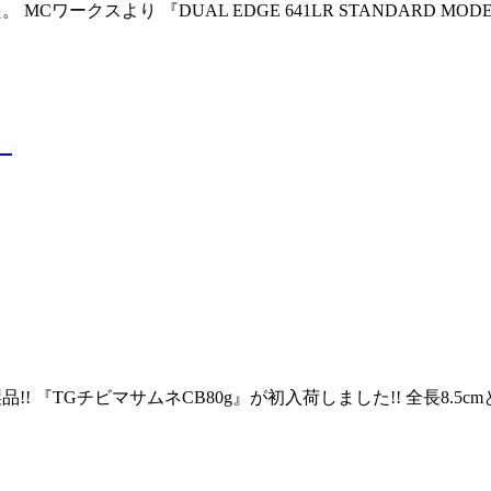
ークスより 『DUAL EDGE 641LR STANDARD MODEL』が
』
新製品!! 『TGチビマサムネCB80g』が初入荷しました!! 全長