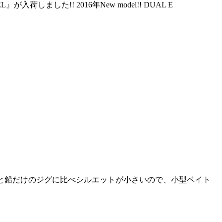
入荷しました!! 2016年New model!! DUAL E
8.5cmと鉛だけのジグに比べシルエットが小さいので、小型ベイト