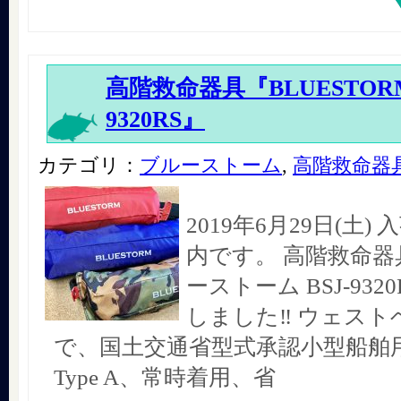
高階救命器具『BLUESTORM 
9320RS』
カテゴリ：
ブルーストーム
,
高階救命器
2019年6月29日(土
内です。 高階救命器
ーストーム BSJ-93
しました‼︎ ウェス
で、国土交通省型式承認小型船舶
Type A、常時着用、省