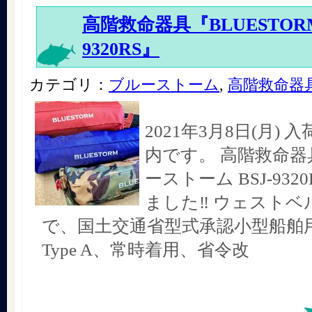
高階救命器具『BLUESTORM 
9320RS』
カテゴリ：
ブルーストーム
,
高階救命器
2021年3月8日(月)
内です。 高階救命器
ーストーム BSJ-93
ました‼︎ ウェスト
で、国土交通省型式承認小型船舶
Type A、常時着用、省令改