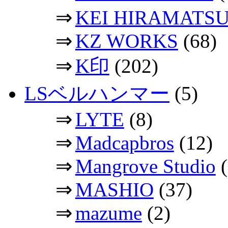
⇒
KEI HIRAMATS
⇒
KZ WORKS
(68)
⇒
K印
(202)
LSベルハンマー
(5)
⇒
LYTE
(8)
⇒
Madcapbros
(12)
⇒
Mangrove Studio
(
⇒
MASHIO
(37)
⇒
mazume
(2)