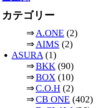
カテゴリー
⇒
A.ONE
(2)
⇒
AIMS
(2)
ASURA
(1)
⇒
BKK
(90)
⇒
BOX
(10)
⇒
C.O.H
(2)
⇒
CB ONE
(402)