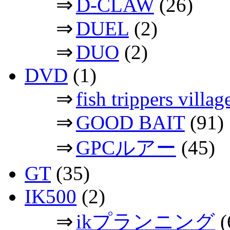
⇒
D-CLAW
(26)
⇒
DUEL
(2)
⇒
DUO
(2)
DVD
(1)
⇒
fish trippers vil
⇒
GOOD BAIT
(91)
⇒
GPCルアー
(45)
GT
(35)
IK500
(2)
⇒
ikプランニング
(