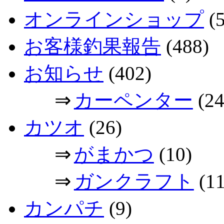
オンラインショップ
(5
お客様釣果報告
(488)
お知らせ
(402)
⇒
カーペンター
(24
カツオ
(26)
⇒
がまかつ
(10)
⇒
ガンクラフト
(11
カンパチ
(9)