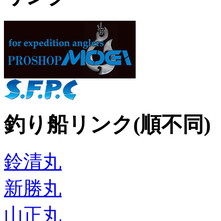
釣り船リンク(順不同)
鈴清丸
新勝丸
山正丸