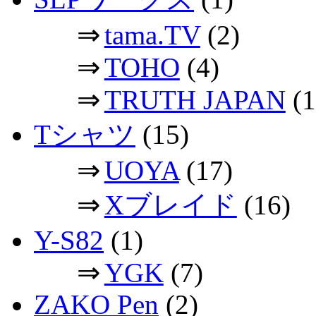
⇒
tama.TV
(2)
⇒
TOHO
(4)
⇒
TRUTH JAPAN
(1
Tシャツ
(15)
⇒
UOYA
(17)
⇒
Xブレイド
(16)
Y-S82
(1)
⇒
YGK
(7)
ZAKO Pen
(2)