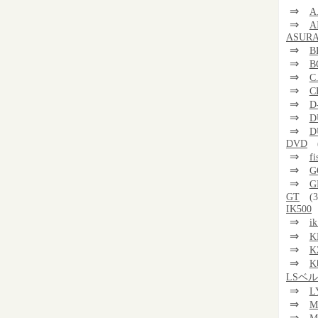
⇒
A
⇒
A
ASUR
⇒
B
⇒
B
⇒
C
⇒
C
⇒
D
⇒
D
⇒
D
DVD
⇒
f
⇒
G
⇒
G
GT
(3
IK500
⇒
i
⇒
K
⇒
K
⇒
K
LSベ
⇒
L
⇒
M
⇒