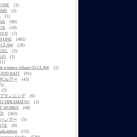
.ONE
(2)
IMS
(2)
A
(1)
KK
(90)
OX
(10)
.O.H
(2)
B ONE
(402)
-CLAW
(26)
UEL
(2)
UO
(2)
(1)
ish trippers village×D-CLAW
(2)
OOD BAIT
(91)
PCルアー
(45)
5)
(2)
kプランニング
(6)
EI HIRAMATSU
(2)
Z WORKS
(68)
印
(202)
ルハンマー
(5)
YTE
(8)
adcapbros
(12)