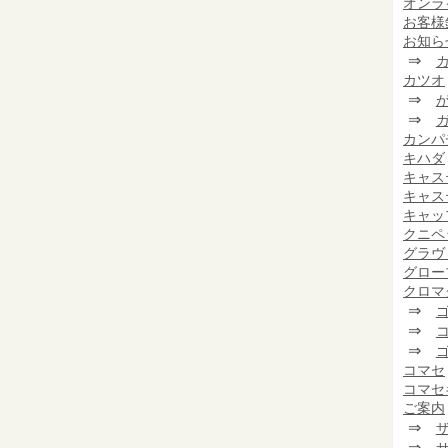
オンラ
お客様
お知ら
⇒
カツオ
⇒
⇒
カンパ
キハダ
キャス
キャス
キャッ
クニペ
グラヴ
グロー
クロマ
⇒
⇒
⇒
コマセ
コマセ
ご案内
⇒
⇒