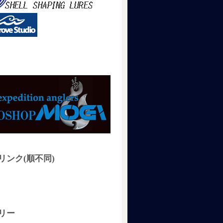
リンク(順不同)
リー