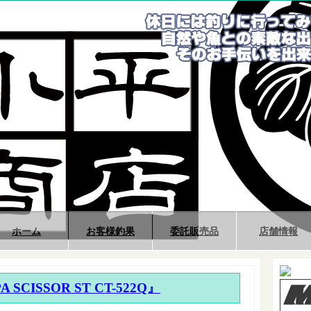
ホーム
お客様釣果
委託販売品
店舗情報
 SCISSOR ST CT-522Q』