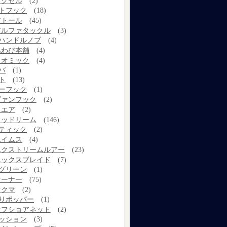
アクセル
(2)
トフック
(18)
アトール
(45)
アルファタックル
(3)
ハンドルノブ
(4)
あわび本舗
(4)
イオミック
(4)
バ
(1)
ト
(13)
ーフック
(1)
ヴァンフック
(2)
ウエア
(2)
ウッドリーム
(146)
ティック
(2)
エイムス
(4)
エクストリームルアー
(23)
エックスブレイド
(7)
グリーン
(1)
オーナー
(75)
オクマ
(2)
りポッパー
(1)
オフショアネット
(2)
ッション
(3)