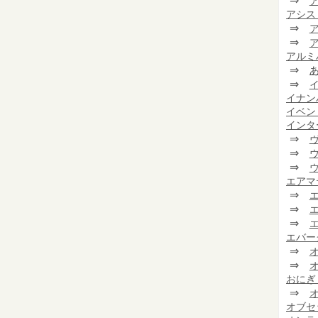
⇒
アシス
⇒
⇒
アルミ
⇒
⇒
イナン
イベン
インタ
⇒
⇒
⇒
エアマ
⇒
⇒
⇒
エバー
⇒
⇒
おにぎ
⇒
オブセ