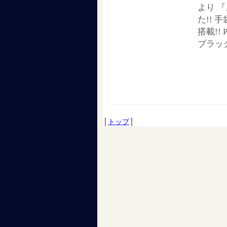
より 
た!!
搭載!!
ブラッ
│
トップ
│