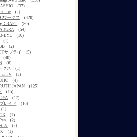
angrove Studio
(530)
ASHIO
(37)
azume
(2)
MCワークス
(420)
g-CRAFT
(80)
ABURA
(54)
B-EYE
(10)
(1)
BB
(2)
STサプライ
(5)
(40)
N
(6)
ワークス
(1)
ama.TV
(2)
OHO
(4)
RUTH JAPAN
(125)
ツ
(15)
OYA
(17)
Xブレイド
(16)
(1)
GK
(7)
Pen
(2)
イカ
(7)
ス
(1)