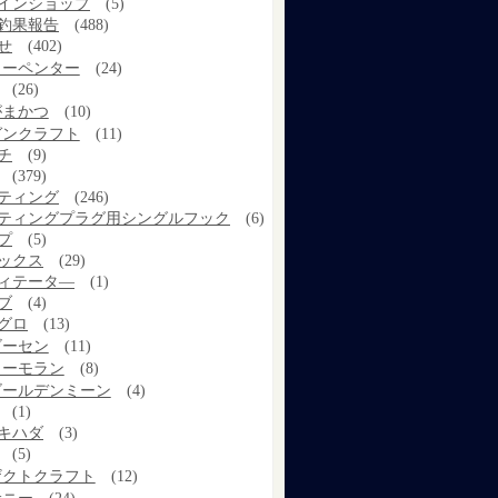
インショップ
(5)
釣果報告
(488)
せ
(402)
カーペンター
(24)
(26)
がまかつ
(10)
ガンクラフト
(11)
チ
(9)
(379)
ティング
(246)
ティングプラグ用シングルフック
(6)
プ
(5)
ックス
(29)
ィテータ―
(1)
ブ
(4)
グロ
(13)
ゴーセン
(11)
コーモラン
(8)
ゴールデンミーン
(4)
(1)
キハダ
(3)
(5)
ザクトクラフト
(12)