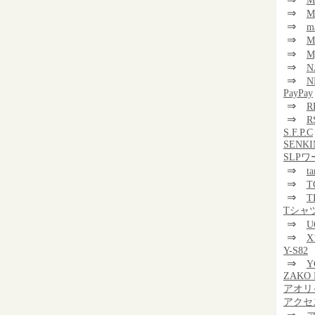
M
⇒
M
⇒
m
⇒
⇒
M
⇒
N
⇒
N
PayPay
⇒
R
⇒
R
S.F.P.C
SENKI
SLP
⇒
t
⇒
T
⇒
T
Tシャ
⇒
U
⇒
Y-S82
⇒
Y
ZAKO 
アオリ
アクセ