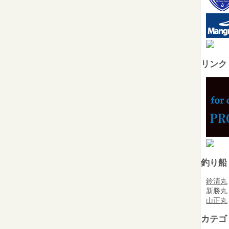
リンク
釣り船
鈴清丸
新勝丸
山正丸
カテゴ