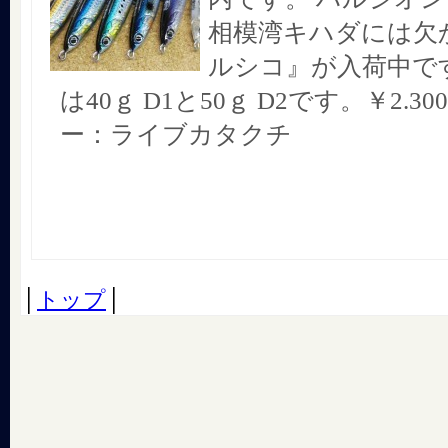
相模湾キハダには欠
ルシコ』が入荷中です
は40ｇ D1と50ｇ D2です。￥2.30
ー：ライブカタクチ
│
トップ
│