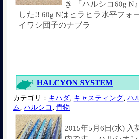
き 『ハルシコ60g 
した!! 60g Nはヒラヒラ水平フ
イワシ団子のナブラ
HALCYON SYSTEM
カテゴリ：
キハダ
,
キャスティング
,
ハ
ム
,
ハルシコ
,
青物
2015年5月6日(水)
内です。 ハルシオ