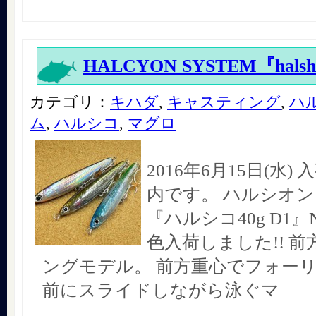
HALCYON SYSTEM『halshi
カテゴリ：
キハダ
,
キャスティング
,
ハ
ム
,
ハルシコ
,
マグロ
2016年6月15日(水
内です。 ハルシオ
『ハルシコ40g D1』
色入荷しました!! 
ングモデル。 前方重心でフォー
前にスライドしながら泳ぐマ