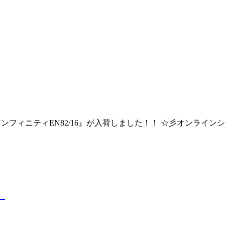
より 『アンフィニティEN82/16』が入荷しました！！ ☆彡オン
』