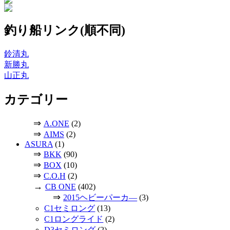
釣り船リンク(順不同)
鈴清丸
新勝丸
山正丸
カテゴリー
⇒
A.ONE
(2)
⇒
AIMS
(2)
ASURA
(1)
⇒
BKK
(90)
⇒
BOX
(10)
⇒
C.O.H
(2)
→
CB ONE
(402)
⇒
2015ヘビーパーカ―
(3)
C1セミロング
(13)
C1ロングライド
(2)
D3セミロング
(2)