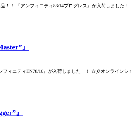
より 新製品！！ 『アンフィニティ83/14プログレス』が入荷し
Master”』
り 『アンフィニティEN78/16』が入荷しました！！ ☆彡オン
gger”』