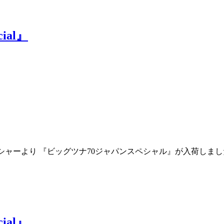
cial』
ルフィッシャーより 『ビッグツナ70ジャパンスペシャル』が入荷
cial』