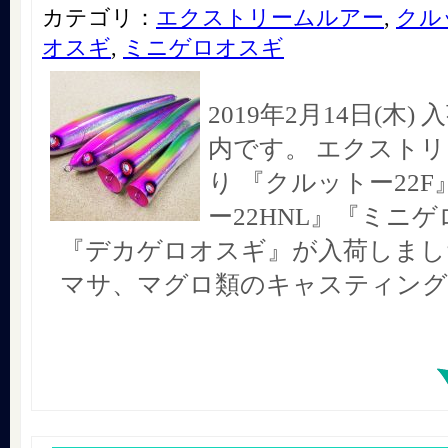
カテゴリ：
エクストリームルアー
,
クル
オスギ
,
ミニゲロオスギ
2019年2月14日(木
内です。 エクスト
り 『クルットー22
ー22HNL』『ミニ
『デカゲロオスギ』が入荷しました!
マサ、マグロ類のキャスティン